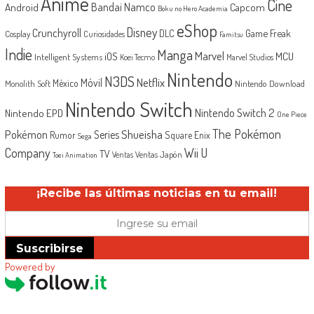
Anime
Cine
Android
Bandai Namco
Capcom
Boku no Hero Academia
eShop
Disney
Crunchyroll
Game Freak
DLC
Cosplay
Curiosidades
Famitsu
Indie
Manga
Marvel
iOS
MCU
Intelligent Systems
Koei Tecmo
Marvel Studios
Nintendo
N3DS
Netflix
Móvil
México
Monolith Soft
Nintendo Download
Nintendo Switch
Nintendo Switch 2
Nintendo EPD
One Piece
The Pokémon
Shueisha
Pokémon
Series
Rumor
Square Enix
Sega
Company
Wii U
TV
Ventas Japón
Ventas
Toei Animation
¡Recibe las últimas noticias en tu email!
Suscribirse
Powered by