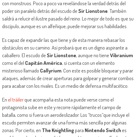
con monstruos. Poco a poco va revelándose la verdad detrás del
poder sin paralelo detrás del escudo de
Sir Lionstone
. También
saldrá a relucir el ilustre pasado del reino. Lo mejor de todo es que su
discípulo, aunque es un alfeñique, puede mejorar sus habilidades.
Es capaz de expandir las que tiene y de esta manera rebasar los
obstáculos en su camino. Así probará que es un digno aspirante a
caballero. El escudo de
Sir Lionstone
, aunque no tiene
Vibranium
como el del
Capitán América
, sí cuenta con un elemento
misterioso llamado
Callyrium
. Con este es posible bloquear y parar
ataques, además de crear aperturas para golpear y generar combos
para acabar con los rivales. Es un medio de defensa multifacético.
En
el tráiler
que acompaña esta nota puede verse como el
protagonista sube en este y recorre rápidamente el campo de
batalla, como si fuera un aerodeslizador. Los “trucos”que incluye el
escudo permiten avanzar de una forma más sencilla por algunas
zonas. Por cierto, en
The Knightling
para
Nintendo Switch
es