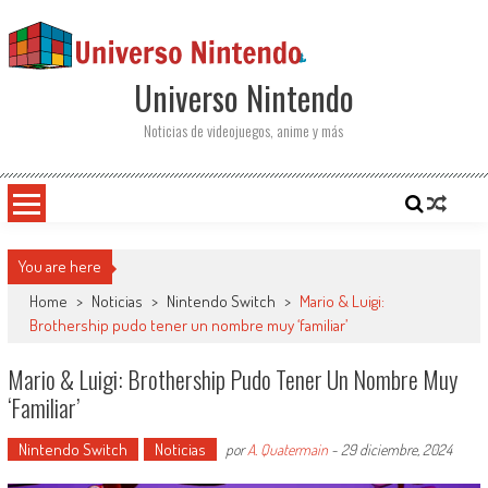
Saltar al contenido
Universo Nintendo
Noticias de videojuegos, anime y más
You are here
Home
>
Noticias
>
Nintendo Switch
>
Mario & Luigi:
Brothership pudo tener un nombre muy ‘familiar’
Mario & Luigi: Brothership Pudo Tener Un Nombre Muy
‘familiar’
Nintendo Switch
Noticias
por
A. Quatermain
-
29 diciembre, 2024