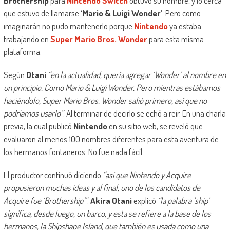
Brothership
para
Nintendo Switch
obtuvo su nombre, y lo cerca
que estuvo de llamarse
‘Mario & Luigi Wonder’
. Pero como
imaginarán no pudo mantenerlo porque
Nintendo
ya estaba
trabajando en
Super Mario Bros. Wonder
para esta misma
plataforma.
Según
Otani
“en la actualidad, quería agregar ‘Wonder’ al nombre en
un principio. Como Mario & Luigi Wonder. Pero mientras estábamos
haciéndolo, Super Mario Bros. Wonder salió primero, así que no
podríamos usarlo”
. Al terminar de decirlo se echó a reír. En una charla
previa, la cual publicó
Nintendo
en su sitio web, se reveló que
evaluaron al menos 100 nombres diferentes para esta aventura de
los hermanos fontaneros. No fue nada fácil.
El productor continuó diciendo
“así que Nintendo y Acquire
propusieron muchas ideas y al final, uno de los candidatos de
Acquire fue ‘Brothership’”
.
Akira Otani
explicó
“la palabra ‘ship’
significa, desde luego, un barco, y esta se refiere a la base de los
hermanos, la Shipshape Island, que también es usada como una