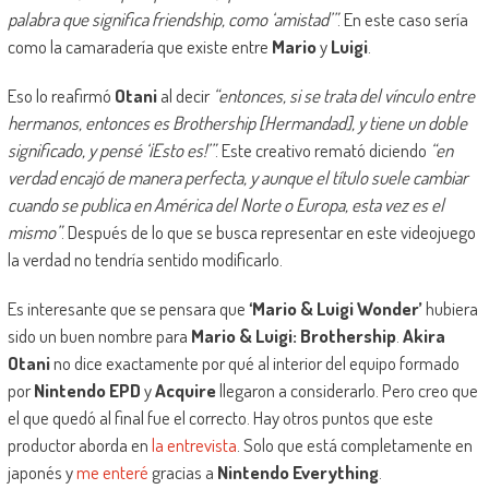
palabra que significa friendship, como ‘amistad’”
. En este caso sería
como la camaradería que existe entre
Mario
y
Luigi
.
Eso lo reafirmó
Otani
al decir
“entonces, si se trata del vínculo entre
hermanos, entonces es Brothership [Hermandad], y tiene un doble
significado, y pensé ‘¡Esto es!’”
. Este creativo remató diciendo
“en
verdad encajó de manera perfecta, y aunque el título suele cambiar
cuando se publica en América del Norte o Europa, esta vez es el
mismo”
. Después de lo que se busca representar en este videojuego
la verdad no tendría sentido modificarlo.
Es interesante que se pensara que
‘Mario & Luigi Wonder’
hubiera
sido un buen nombre para
Mario & Luigi: Brothership
.
Akira
Otani
no dice exactamente por qué al interior del equipo formado
por
Nintendo EPD
y
Acquire
llegaron a considerarlo. Pero creo que
el que quedó al final fue el correcto. Hay otros puntos que este
productor aborda en
la entrevista
. Solo que está completamente en
japonés y
me enteré
gracias a
Nintendo Everything
.