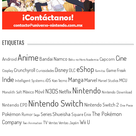
ETIQUETAS
Anime
Cine
Android
Bandai Namco
Capcom
Boku no Hero Academia
eShop
Disney
Crunchyroll
Game Freak
DLC
Cosplay
Curiosidades
Famitsu
Indie
Manga
Marvel
iOS
MCU
Intelligent Systems
Koei Tecmo
Marvel Studios
Nintendo
N3DS
Netflix
Móvil
México
Monolith Soft
Nintendo Download
Nintendo Switch
Nintendo Switch 2
Nintendo EPD
One Piece
The Pokémon
Shueisha
Pokémon
Series
Rumor
Square Enix
Sega
Company
Wii U
TV
Ventas Japón
Ventas
Toei Animation