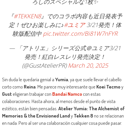
ろしのスペシャルな1枚✨
『
#TEKKEN8
』でのコラボ内容も近日発表予
定！ぜひお楽しみに♪
#ユミア
3/21発売！体
験版配信中
pic.twitter.com/Bi81W7nFYR
— 「アトリエ」シリーズ公式＠ユミア3/21
発売！紅白レスレリ発売決定！
(@GustAtelierPR)
March 20, 2025
Sin duda le quedaría genial a
Yumia
, ya que suele llevar el cabello
corto como
Reina
. Me parece muy interesante que
Koei Tecmo
y
Gust
eligieran trabajar con
Bandai Namco
con estas
colaboraciones. Hasta ahora, al menos desde el punto de vista
estético, están bien pensadas.
Atelier Yumia: The Alchemist of
Memories & the Envisioned Land
y
Tekken 8
no se relacionan
en nada. Pero al ser una colaboración cualquier cosa puede pasar.