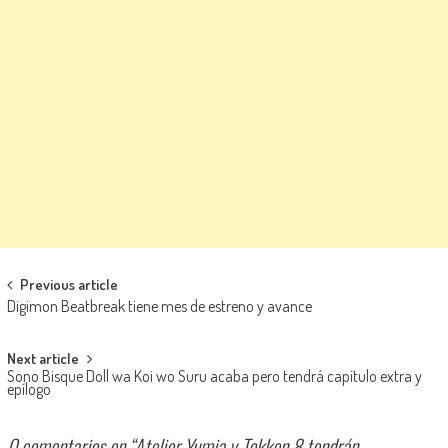
Navegación de entradas
Previous article
Digimon Beatbreak tiene mes de estreno y avance
Next article
Sono Bisque Doll wa Koi wo Suru acaba pero tendrá capítulo extra y
epílogo
0 comentarios en “
Atelier Yumia y Tekken 8 tendrán