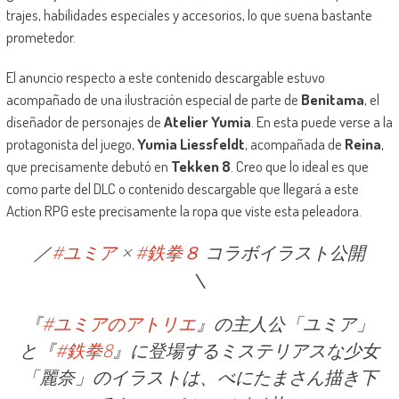
trajes, habilidades especiales y accesorios, lo que suena bastante
prometedor.
El anuncio respecto a este contenido descargable estuvo
acompañado de una ilustración especial de parte de
Benitama
, el
diseñador de personajes de
Atelier Yumia
. En esta puede verse a la
protagonista del juego,
Yumia Liessfeldt
, acompañada de
Reina
,
que precisamente debutó en
Tekken 8
. Creo que lo ideal es que
como parte del DLC o contenido descargable que llegará a este
Action RPG este precisamente la ropa que viste esta peleadora.
／
#ユミア
×
#鉄拳８
コラボイラスト公開
＼
『
#ユミアのアトリエ
』の主人公「ユミア」
と『
#鉄拳8
』に登場するミステリアスな少女
「麗奈」のイラストは、べにたまさん描き下