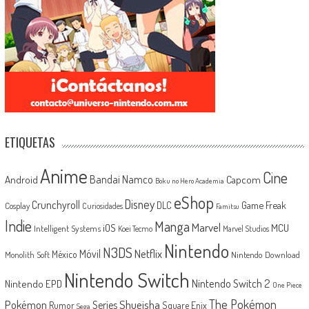
ETIQUETAS
Anime
Cine
Android
Bandai Namco
Capcom
Boku no Hero Academia
eShop
Disney
Crunchyroll
Game Freak
DLC
Cosplay
Curiosidades
Famitsu
Indie
Manga
Marvel
iOS
MCU
Intelligent Systems
Koei Tecmo
Marvel Studios
Nintendo
N3DS
Netflix
Móvil
México
Monolith Soft
Nintendo Download
Nintendo Switch
Nintendo Switch 2
Nintendo EPD
One Piece
The Pokémon
Shueisha
Pokémon
Series
Rumor
Square Enix
Sega