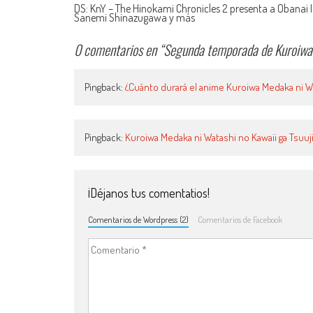
Navegación de entradas
DS: KnY – The Hinokami Chronicles 2 presenta a Obanai I
Sanemi Shinazugawa y más
0 comentarios en “
Segunda temporada de Kuroiwa 
Pingback:
¿Cuánto durará el anime Kuroiwa Medaka ni Wa
Pingback:
Kuroiwa Medaka ni Watashi no Kawaii ga Tsuuji
¡Déjanos tus comentatios!
Comentarios de Wordpress (2)
Comentarios de Facebook