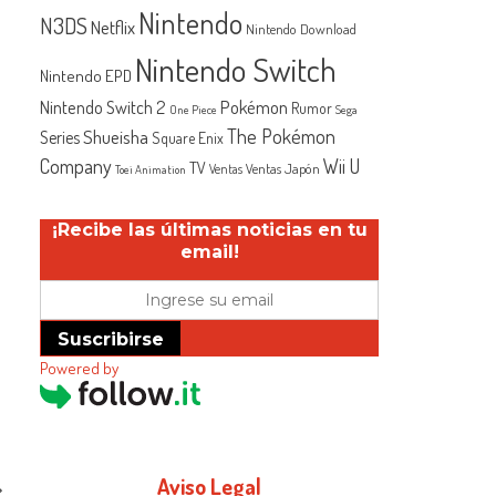
Nintendo
N3DS
Netflix
Nintendo Download
Nintendo Switch
Nintendo EPD
Nintendo Switch 2
Pokémon
Rumor
One Piece
Sega
The Pokémon
Shueisha
Series
Square Enix
Company
Wii U
TV
Ventas Japón
Ventas
Toei Animation
¡Recibe las últimas noticias en tu
email!
Suscribirse
Powered by
Aviso Legal