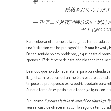
🩷︶︶︶︶︶︶︶︶︶︶︶︶︶︶︶
続報をお待ちくださ
— TVアニメ月夜24時放送!!『
中！ (@mona
Para celebrar el anuncio de la segunda temporada de
una ilustración con los protagonistas,
Mona Kawai
y
En ese sentido no hay problema, ya que hasta el momen
apenas el 17 de febrero de esta año y la serie todavía 
De modo que no solo hay material para otra oleada de
llega el comité detrás del anime. Solo espero que est
Un poco de presupuesto extra podría ayudarle para refi
Aunque también es posible que todo siga igual con la s
Si el anime
Kuroiwa Medaka ni Watashi no Kawaii ga Tsu
vean el caso de ofrecer más con la segunda temporada.