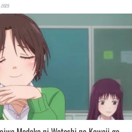
, 2025
roiwa Medaka ni Watashi no Kawaii ga