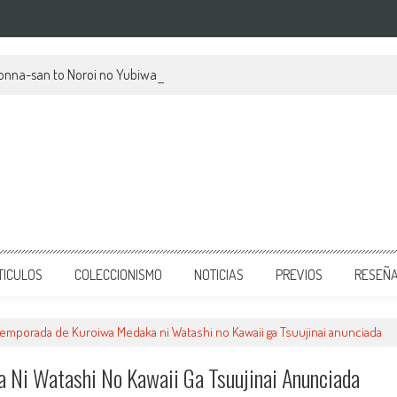
kionna-san to Noroi no Yubiwa, su mes de estreno y avances
TICULOS
COLECCIONISMO
NOTICIAS
PREVIOS
RESEÑ
emporada de Kuroiwa Medaka ni Watashi no Kawaii ga Tsuujinai anunciada
Ni Watashi No Kawaii Ga Tsuujinai Anunciada