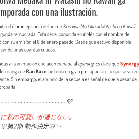
emporada con una ilustración.
itió el último episodio del anime
Kuroiwa Medaka ni Watashi no Kawaii
 segunda temporada. Esta serie, conocida en inglés con el nombre de
 con su emisión el 6 de enero pasado. Desde que estuvo disponible
esar de unas cuantas críticas.
nadas a la animación que acompañaba al
opening
. Es claro que
Synerg
 del manga de
Ran Kuze
, no tenía un gran presupuesto. Lo que se vio en
cance. Sin embargo, el anuncio de la secuela es señal de que a pesar de
probarla.
︵︵︵︵︵︵︵︵︵︵︵︵🩷
カに私の可愛いが通じない
』
第2期 制作決定🎊*•