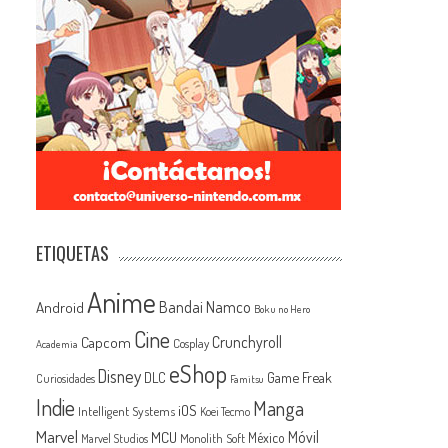
ETIQUETAS
Anime
Android
Bandai Namco
Boku no Hero
Cine
Capcom
Crunchyroll
Cosplay
Academia
eShop
Disney
Game Freak
DLC
Curiosidades
Famitsu
Indie
Manga
iOS
Intelligent Systems
Koei Tecmo
Marvel
MCU
Móvil
México
Monolith Soft
Marvel Studios