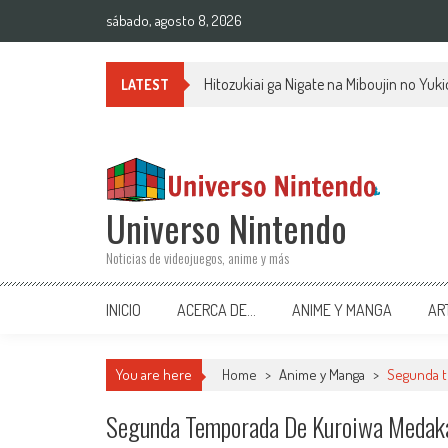
Saltar al contenido
sábado, agosto 8, 2026
Hitozukiai ga Nigate na Miboujin no Yu
LATEST
Universo Nintendo
Noticias de videojuegos, anime y más
INICIO
ACERCA DE…
ANIME Y MANGA
AR
You are here
Home
>
Anime y Manga
>
Segunda t
Segunda Temporada De Kuroiwa Medaka 