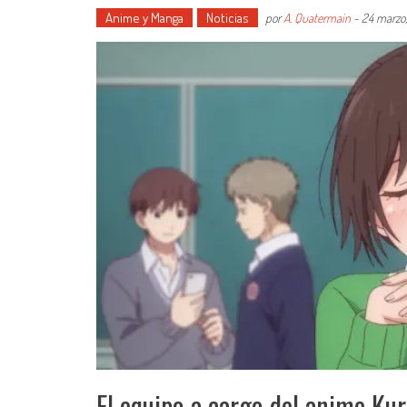
Anime y Manga
Noticias
por
A. Quatermain
-
24 marzo
El equipo a cargo del anime Ku