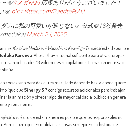
︶🩷
#メダかわ
応援ありがとうございました！
い🎀
pic.twitter.com/BaedteFsAU
黒岩メダカに私の可愛いが通じない』公式＠18巻発売
xmedaka)
March 24, 2025
l anime
Kuroiwa Medaka ni Watashi no Kawaii ga Tsuujinai
esta disponible
Medaka Kuroiwa
. Ahora, ¿hay material suficiente para otra entrega?
to van publicados 18 volúmenes recopilatorios. El más reciente salió
continúa.
 episodios sino para dos o tres más. Todo depende hasta donde quiere
o implique que
Sinergy SP
consiga recursos adicionales para trabajar.
nar la animación y ofrecer algo de mayor calidad al público en general.
erie y sería normal.
ujinai
tuvo éxito de esta manera es posible que los responsables no
 Pero espero que en realidad las cosas sí mejoren. La historia de