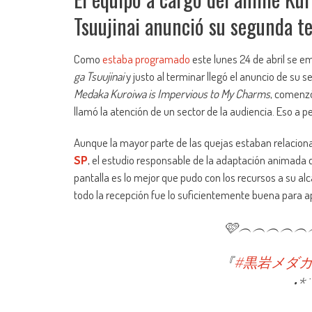
Tsuujinai anunció su segunda t
Como
estaba programado
este lunes 24 de abril se em
ga Tsuujinai
y justo al terminar llegó el anuncio de su
Medaka Kuroiwa is Impervious to My Charms
, comenzó
llamó la atención de un sector de la audiencia. Eso a p
Aunque la mayor parte de las quejas estaban relacio
SP
, el estudio responsable de la adaptación animada
pantalla es lo mejor que pudo con los recursos a su al
todo la recepción fue lo suficientemente buena para a
🩷︵︵︵︵
『
#黒岩メダ
•*¨🎊