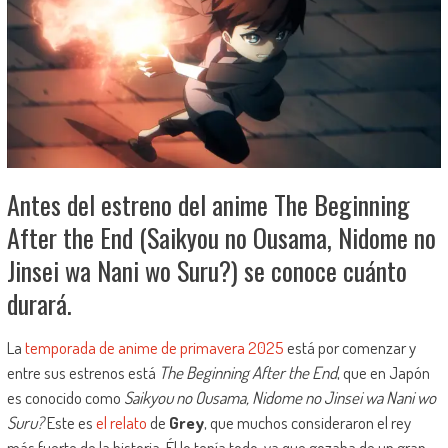
Antes del estreno del anime The Beginning
After the End (Saikyou no Ousama, Nidome no
Jinsei wa Nani wo Suru?) se conoce cuánto
durará.
La
temporada de anime de primavera 2025
está por comenzar y
entre sus estrenos está
The Beginning After the End
, que en Japón
es conocido como
Saikyou no Ousama, Nidome no Jinsei wa Nani wo
Suru?
Este es
el relato
de
Grey
, que muchos consideraron el rey
más fuerte de la historia. Él lo tenía todo, ya que gozaba de un gran