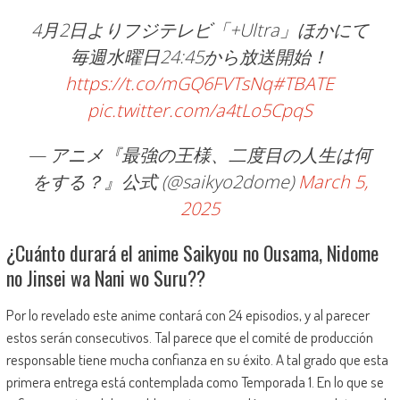
4月2日よりフジテレビ「+Ultra」ほかにて
毎週水曜日24:45から放送開始！
https://t.co/mGQ6FVTsNq
#TBATE
pic.twitter.com/a4tLo5CpqS
— アニメ『最強の王様、二度目の人生は何
をする？』公式 (@saikyo2dome)
March 5,
2025
¿Cuánto durará el anime Saikyou no Ousama, Nidome
no Jinsei wa Nani wo Suru??
Por lo revelado este anime contará con 24 episodios, y al parecer
estos serán consecutivos. Tal parece que el comité de producción
responsable tiene mucha confianza en su éxito. A tal grado que esta
primera entrega está contemplada como Temporada 1. En lo que se