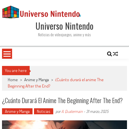
Saltar al contenido
Universo Nintendo
Noticias de videojuegos, anime y más
You are here
Home
>
Anime y Manga
>
¿Cuánto durará el anime The
Beginning After the End?
¿Cuánto Durará El Anime The Beginning After The End?
Anime y Manga
Noticias
por
A. Quatermain
-
31 marzo, 2025