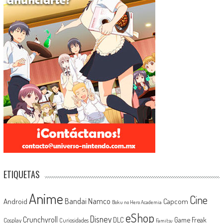
ETIQUETAS
Anime
Cine
Android
Bandai Namco
Capcom
Boku no Hero Academia
eShop
Disney
Crunchyroll
Game Freak
DLC
Cosplay
Curiosidades
Famitsu