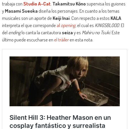
trabaja con
Studio A-Cat
.
Takamitsu Kōno
supervisa los guiones
y
Masami Sueoka
diseña los personajes. En cuanto a los temas
musicales son un aporte de
Keiji Inai
. Con respecto a estos
KALA
interpreta el que corresponde
al
opening
, el cual es
KINGSBLOOD
. El
del
ending
lo canta la cantautora
seiza
y es
Mahiru no Tsuki
. Este
último puede escucharse en
el tráiler
en esta nota.