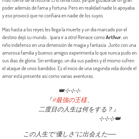
poder además de fama y fortuna. Pero en realidad nadie lo apoyaba
y eso provocó que no confiara en nadie de los suyos.
Mas hasta a los reyes les llega la muerte y un día marcado por el
destino dejó su mundo… ¡para ir a otro! Renace como
Arthur
, un
niño indefenso en una dimensión de magia y fantasía. Junto con una
amorosa familia y buenos amigos experimenta lo que nunca pudo en
sus días de gloria. Sin embargo, un día sus padres y él mismo sufren
el ataque de unos bandidos. Es el inicio de una segunda vida donde el
amor está presente así como varias aventuras.
👑⊹⊹⊹
『
#最強の王様
、
二度目の人生は何をする？』
⊹⊹⊹👑
この人生で“優しさ”に出会えた──