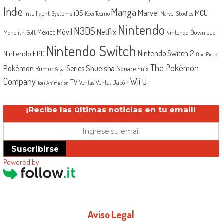
Indie
Manga
Marvel
iOS
MCU
Intelligent Systems
Koei Tecmo
Marvel Studios
Nintendo
N3DS
Netflix
Móvil
México
Monolith Soft
Nintendo Download
Nintendo Switch
Nintendo Switch 2
Nintendo EPD
One Piece
The Pokémon
Shueisha
Pokémon
Series
Rumor
Square Enix
Sega
Company
Wii U
TV
Ventas Japón
Ventas
Toei Animation
¡Recibe las últimas noticias en tu email!
Suscribirse
Powered by
Aviso Legal