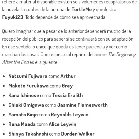
refiere a material disponible existen seis volúmenes recopilatorios de
la novela, la cual es de la autoría de
TurtleMe
y que ilustra
Fuyuki23
. Todo depende de cómo sea aprovechada.
Quiero imaginar que a pesar de lo anterior dependerá mucho de la
recepción del público para saber si se continuará con su adaptación.
En ese sentido lo único que queda es tener paciencia y ver cómo
marchan las cosas. Con respecto al reparto del anime
The Beginning
After the End
es el siguiente:
Natsumi Fujiwara
como
Arthur
Makoto Furukawa
como
Grey
Kana Ichinose
como
Tessia Eralith
Chiaki Omigawa
como
Jasmine Flamesworth
Yamato Kinjo
como
Reynolds Leywin
Rena Maeda
como
Alice Leywin
Shinya Takahashi
como
Durden Walker