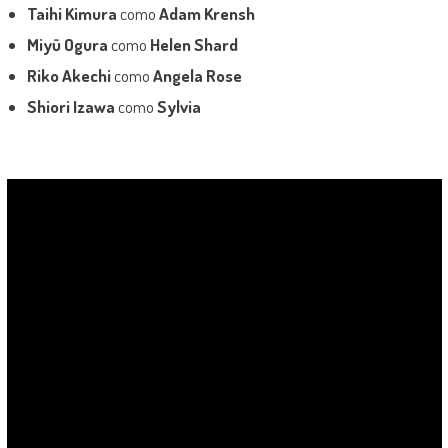
Taihi Kimura
como
Adam Krensh
Miyū Ogura
como
Helen Shard
Riko Akechi
como
Angela Rose
Shiori Izawa
como
Sylvia