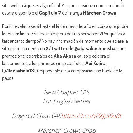
sitio web, así que es algo oficial. Así que conviene conocer cuándo
estará disponible el
Capítulo 7
del manga
Märchen Crown
.
Por lo revelado será hasta el 14 de mayo del año en curso que podrá
leerse en línea. ¡Esa es una espera de tres semanas! ¿Por qué va a
tardar tanto tiempo? No hay información de momento que aclare la
situación. La cuenta en
X/Twitter
de
@akasakashueisha
, que
promociona los trabajos de
Aka Akasaka
, solo celebra el
lanzamiento de los primeros cinco capítulos.
Aoi Kujira
(
@11aoiwhale13
), responsable de la composición, no habla de la
pausa.
New Chapter UP!
For English Series
Dogsred Chap 046
https://t.co/yPXJpi6o8t
Märchen Crown Chap