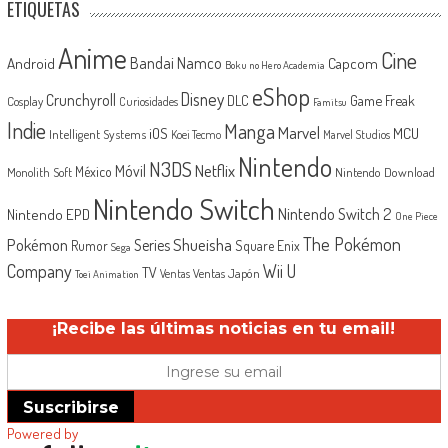
ETIQUETAS
Anime
Cine
Android
Bandai Namco
Capcom
Boku no Hero Academia
eShop
Disney
Crunchyroll
Game Freak
DLC
Cosplay
Curiosidades
Famitsu
Indie
Manga
Marvel
iOS
MCU
Intelligent Systems
Koei Tecmo
Marvel Studios
Nintendo
N3DS
Netflix
Móvil
México
Monolith Soft
Nintendo Download
Nintendo Switch
Nintendo Switch 2
Nintendo EPD
One Piece
The Pokémon
Shueisha
Pokémon
Series
Rumor
Square Enix
Sega
Company
Wii U
TV
Ventas Japón
Ventas
Toei Animation
¡Recibe las últimas noticias en tu email!
Suscribirse
Powered by