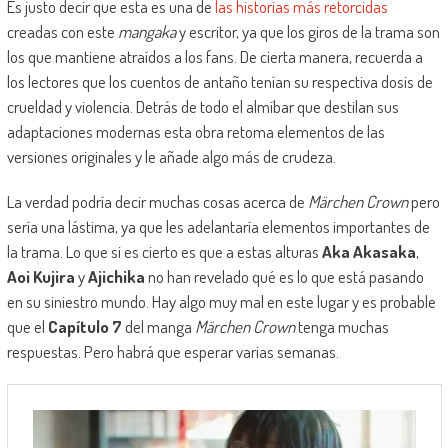
Es justo decir que esta es una de
las historias más retorcidas
creadas con este
mangaka
y escritor, ya que los giros de la trama son
los que mantiene atraídos a los fans. De cierta manera, recuerda a
los lectores que los cuentos de antaño tenían su respectiva dosis de
crueldad y violencia. Detrás de todo el almíbar que destilan sus
adaptaciones modernas esta obra retoma elementos de las
versiones originales y le añade algo más de crudeza.
La verdad podría decir muchas cosas acerca de
Märchen Crown
pero
sería una lástima, ya que les adelantaría elementos importantes de
la trama. Lo que si es cierto es que a estas alturas
Aka Akasaka
,
Aoi Kujira
y
Ajichika
no han revelado qué es lo que está pasando
en su siniestro mundo. Hay algo muy mal en este lugar y es probable
que el
Capítulo 7
del manga
Märchen Crown
tenga muchas
respuestas. Pero habrá que esperar varias semanas.