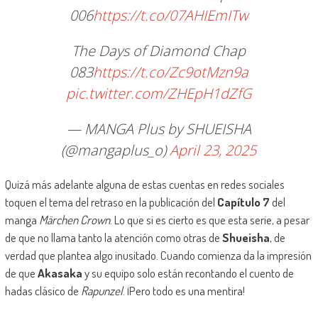
006
https://t.co/07AHIEmITw
The Days of Diamond Chap
083
https://t.co/Zc9otMzn9a
pic.twitter.com/ZHEpH1dZfG
— MANGA Plus by SHUEISHA
(@mangaplus_o)
April 23, 2025
Quizá más adelante alguna de estas cuentas en redes sociales
toquen el tema del retraso en la publicación del
Capítulo 7
del
manga
Märchen Crown
. Lo que si es cierto es que esta serie, a pesar
de que no llama tanto la atención como otras de
Shueisha
, de
verdad que plantea algo inusitado. Cuando comienza da la impresión
de que
Akasaka
y su equipo solo están recontando el cuento de
hadas clásico de
Rapunzel
. ¡Pero todo es una mentira!