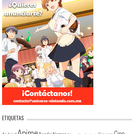
ETIQUETAS
Anime
Cine
Android
Bandai Namco
Capcom