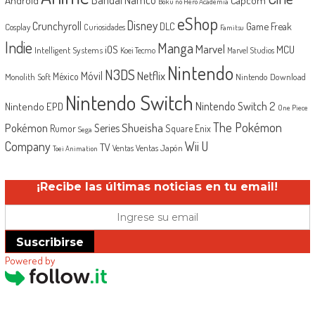
Boku no Hero Academia
eShop
Disney
Crunchyroll
Game Freak
DLC
Cosplay
Curiosidades
Famitsu
Indie
Manga
Marvel
iOS
MCU
Intelligent Systems
Koei Tecmo
Marvel Studios
Nintendo
N3DS
Netflix
Móvil
México
Monolith Soft
Nintendo Download
Nintendo Switch
Nintendo Switch 2
Nintendo EPD
One Piece
The Pokémon
Shueisha
Pokémon
Series
Rumor
Square Enix
Sega
Company
Wii U
TV
Ventas Japón
Ventas
Toei Animation
¡Recibe las últimas noticias en tu email!
Suscribirse
Powered by