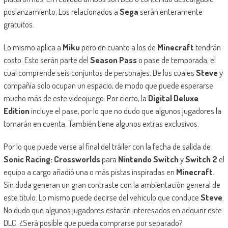
poslanzamiento. Los relacionados a
Sega
serán enteramente
gratuitos.
Lo mismo aplica a
Miku
pero en cuanto a los de
Minecraft
tendrán
costo. Esto serán parte del
Season Pass
o pase de temporada, el
cual comprende seis conjuntos de personajes. De los cuales
Steve
y
compañía solo ocupan un espacio, de modo que puede esperarse
mucho más de este videojuego. Por cierto, la
Digital Deluxe
Edition
incluye el pase, por lo que no dudo que algunos jugadores la
tomarán en cuenta. También tiene algunos extras exclusivos.
Por lo que puede verse al final del tráiler con la fecha de salida de
Sonic Racing: Crossworlds
para
Nintendo Switch
y
Switch 2
el
equipo a cargo añadió una o más pistas inspiradas en
Minecraft
.
Sin duda generan un gran contraste con la ambientación general de
este título. Lo mismo puede decirse del vehículo que conduce
Steve
.
No dudo que algunos jugadores estarán interesados en adquirir este
DLC. ¿Será posible que pueda comprarse por separado?