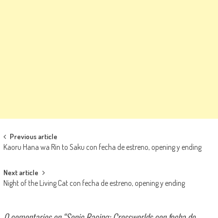
Navegación de entradas
Previous article
Kaoru Hana wa Rin to Saku con fecha de estreno, opening y ending
Next article
Night of the Living Cat con fecha de estreno, opening y ending
0 comentarios en “
Sonic Racing: Crossworlds con fecha de