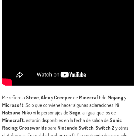
Me refiero a
Steve
,
Alex
y
Creeper
de
Minecraft
de
Mojang
y
Microsoft
. Solo que conviene hacer algunas aclaraciones. Ni
Hatsune Miku
ni lo personajes de
Sega
, al igual que los de
Minecraft
, estarán disponibles en la fecha de salida de
Sonic
Racing: Crossworlds
para
Nintendo Switch
,
Switch 2
y otras
plataformas. En realidad ambos son DLC o contenido descargable