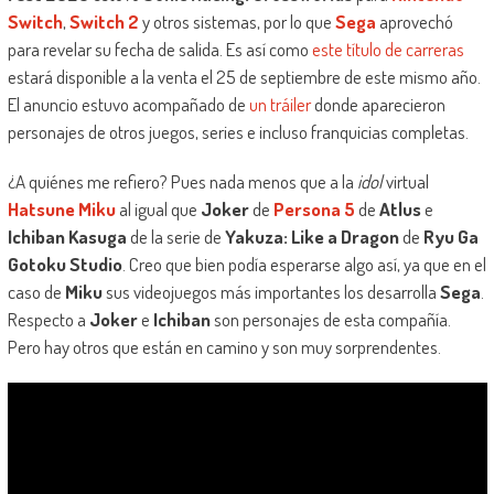
Switch
,
Switch 2
y otros sistemas, por lo que
Sega
aprovechó
para revelar su fecha de salida. Es así como
este título de carreras
estará disponible a la venta el 25 de septiembre de este mismo año.
El anuncio estuvo acompañado de
un tráiler
donde aparecieron
personajes de otros juegos, series e incluso franquicias completas.
¿A quiénes me refiero? Pues nada menos que a la
idol
virtual
Hatsune Miku
al igual que
Joker
de
Persona 5
de
Atlus
e
Ichiban Kasuga
de la serie de
Yakuza: Like a Dragon
de
Ryu Ga
Gotoku Studio
. Creo que bien podía esperarse algo así, ya que en el
caso de
Miku
sus videojuegos más importantes los desarrolla
Sega
.
Respecto a
Joker
e
Ichiban
son personajes de esta compañía.
Pero hay otros que están en camino y son muy sorprendentes.