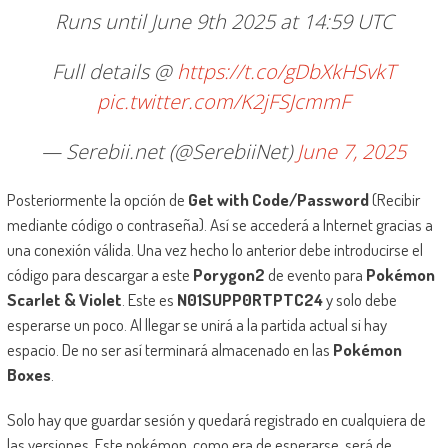
Runs until June 9th 2025 at 14:59 UTC
Full details @
https://t.co/gDbXkHSvkT
pic.twitter.com/K2jFSJcmmF
— Serebii.net (@SerebiiNet)
June 7, 2025
Posteriormente la opción de
Get with Code/Password
(Recibir
mediante código o contraseña). Así se accederá a Internet gracias a
una conexión válida. Una vez hecho lo anterior debe introducirse el
código para descargar a este
Porygon2
de evento para
Pokémon
Scarlet & Violet
. Este es
N01SUPP0RTPTC24
y solo debe
esperarse un poco. Al llegar se unirá a la partida actual si hay
espacio. De no ser así terminará almacenado en las
Pokémon
Boxes
.
Solo hay que guardar sesión y quedará registrado en cualquiera de
las versiones. Este pokémon, como era de esperarse, será de