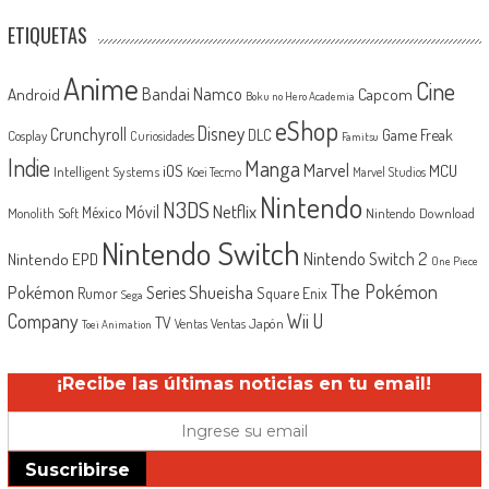
ETIQUETAS
Anime
Cine
Android
Bandai Namco
Capcom
Boku no Hero Academia
eShop
Disney
Crunchyroll
Game Freak
DLC
Cosplay
Curiosidades
Famitsu
Indie
Manga
Marvel
iOS
MCU
Intelligent Systems
Koei Tecmo
Marvel Studios
Nintendo
N3DS
Netflix
Móvil
México
Monolith Soft
Nintendo Download
Nintendo Switch
Nintendo Switch 2
Nintendo EPD
One Piece
The Pokémon
Shueisha
Pokémon
Series
Rumor
Square Enix
Sega
Company
Wii U
TV
Ventas Japón
Ventas
Toei Animation
¡Recibe las últimas noticias en tu email!
Suscribirse