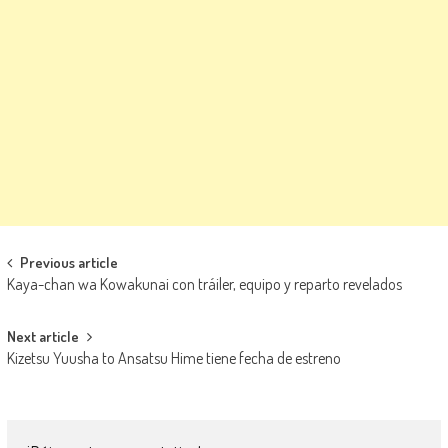
Navegación de entradas
Previous article
Kaya-chan wa Kowakunai con tráiler, equipo y reparto revelados
Next article
Kizetsu Yuusha to Ansatsu Hime tiene fecha de estreno