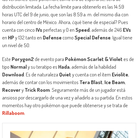
distribución limitada. La fecha límite para obtenerlo es las 14:59
horas UTC del 9 de junio, que son las 8:59 a. m. del mismo día con
horario del centro de México. Ahora, ¿qué tiene de especial? Pues
cuenta con cinco
IVs
perfectas y 0 en
Speed
, además de 246
EVs
en
HP
y 132 tanto en
Defense
como
Special Defense
. Igual tiene
un nivel de 50.
Este
Porygon2
de evento para
Pokémon Scarlet & Violet
es de
tipo
Normal
y su teratipo es
Hada
, además de la habilidad
Download
. Es de naturaleza
Quiet
y cuenta con el ítem
Eviolite
,
además de contar con los movimientos
Tera Blast
,
Ice Beam
,
Recover
y
Trick Room
. Seguramente más de un jugador está
ansioso por descargarlo de una vez y añadirlo a su partida. En estos
momentos hay otro pokémon que puede obtenerse y se trata de
Rillaboom
.