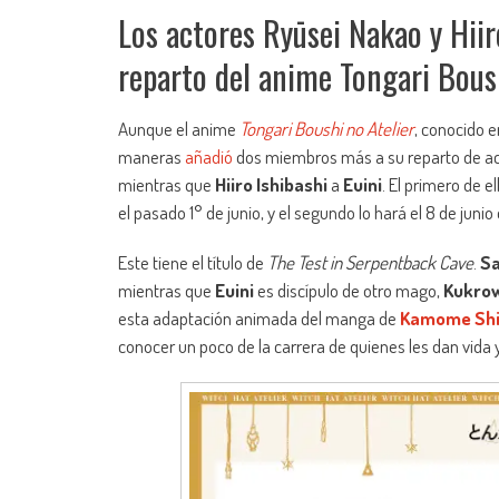
Los actores Ryūsei Nakao y Hiir
reparto del anime Tongari Boush
Aunque el anime
Tongari Boushi no Atelier
, conocido 
maneras
añadió
dos miembros más a su reparto de ac
mientras que
Hiiro Ishibashi
a
Euini
. El primero de el
el pasado 1° de junio, y el segundo lo hará el 8 de junio
Este tiene el título de
The Test in Serpentback Cave
.
S
mientras que
Euini
es discípulo de otro mago,
Kukro
esta adaptación animada del manga de
Kamome Sh
conocer un poco de la carrera de quienes les dan vida 