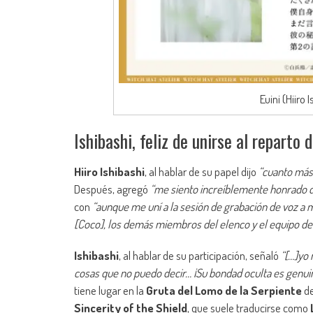
Euini (Hiiro 
Ishibashi, feliz de unirse al reparto
Hiiro Ishibashi
, al hablar de su papel dijo
“cuanto más 
Después, agregó
“me siento increíblemente honrado d
con
“aunque me uní a la sesión de grabación de voz a
[Coco], los demás miembros del elenco y el equipo d
Ishibashi
, al hablar de su participación, señaló
“[…]yo 
cosas que no puedo decir… ¡Su bondad oculta es genui
tiene lugar en la
Gruta del Lomo de la Serpiente
d
Sincerity of the Shield
, que suele traducirse como