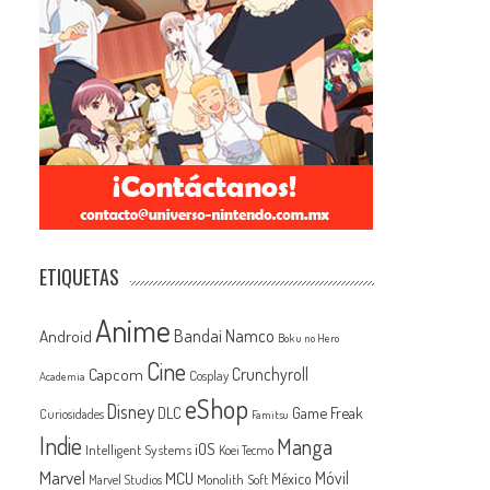
a
ETIQUETAS
Anime
Android
Bandai Namco
Boku no Hero
Cine
Capcom
Crunchyroll
Cosplay
Academia
eShop
Disney
Game Freak
DLC
Curiosidades
Famitsu
Indie
Manga
iOS
Intelligent Systems
Koei Tecmo
Marvel
MCU
Móvil
México
Monolith Soft
Marvel Studios