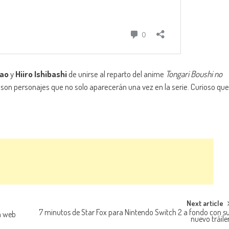
kao
y
Hiiro Ishibashi
de unirse al reparto del anime
Tongari Boushi no
son personajes que no solo aparecerán una vez en la serie. Curioso que
Next article
7 minutos de Star Fox para Nintendo Switch 2 a fondo con s
ía web
nuevo tráile