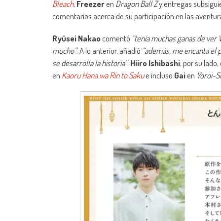
Bleach
,
Freezer
en
Dragon Ball Z
y entregas subsiguie
comentarios acerca de su participación en las aventu
Ryūsei Nakao
comentó
“tenía muchas ganas de ver 
mucho”
. A lo anterior, añadió
“además, me encanta el p
se desarrolla la historia”
.
Hiiro Ishibashi
, por su lado,
en
Kaoru Hana wa Rin to Saku
e incluso
Gai
en
Yoroi-S