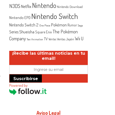
Nintendo
N3DS
Netflix
Nintendo Download
Nintendo Switch
Nintendo EPD
Nintendo Switch 2
Pokémon
Rumor
One Piece
Sega
The Pokémon
Shueisha
Series
Square Enix
Company
Wii U
TV
Ventas Japón
Ventas
Toei Animation
¡Recibe las últimas noticias en tu
email!
ó
Suscribirse
Powered by
Aviso Legal