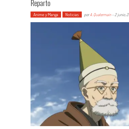
Reparto
Anime y Manga
Noticias
por
A. Quatermain
-
2 junio, 