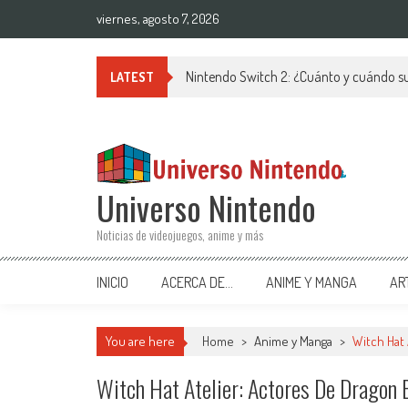
Saltar al contenido
viernes, agosto 7, 2026
Nintendo Switch 2: ¿Cuánto y cuándo su
LATEST
Universo Nintendo
Noticias de videojuegos, anime y más
INICIO
ACERCA DE…
ANIME Y MANGA
AR
You are here
Home
>
Anime y Manga
>
Witch Hat 
Witch Hat Atelier: Actores De Dragon 