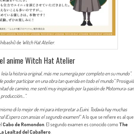
Ishibashi) de
Witch Hat Atelier
.
 del anime Witch Hat Atelier
leía la historia original, más me sumergía por completo en su mundo”
.
e poder participar en una obra tan querida en todo el mundo”
. Prosigui
 mitad de camino, me sentí muy inspirado por la pasión de Motomura-san
e producción…”
.
mismo di lo mejor de mí para interpretar a Euini. Todavía hay muchas
na! ¡Espero con ansias el segundo examen!”
. A lo que se refiere es al que
el
Cabo de Romondon
. El segundo examen es conocido como
The
La Lealtad del Caballero
.