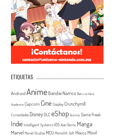
ETIQUETAS
Anime
Android
Bandai Namco
Boku no Hero
Cine
Capcom
Crunchyroll
Cosplay
Academia
eShop
Disney
Game Freak
DLC
Curiosidades
Famitsu
Indie
Manga
iOS
Intelligent Systems
Koei Tecmo
Marvel
MCU
Móvil
México
Monolith Soft
Marvel Studios