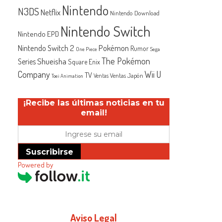
Nintendo
N3DS
Netflix
Nintendo Download
Nintendo Switch
Nintendo EPD
Nintendo Switch 2
Pokémon
Rumor
One Piece
Sega
The Pokémon
Shueisha
Series
Square Enix
Company
Wii U
TV
Ventas Japón
Ventas
Toei Animation
¡Recibe las últimas noticias en tu
email!
Suscribirse
Powered by
Aviso Legal