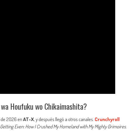
u wa Houfuku wo Chikaimashita?
io de 2026 en
AT-X
, y después llegó a otros canales.
Crunchyroll
to Getting Even: How I Crushed My Homeland with My Mighty Grimoires
.