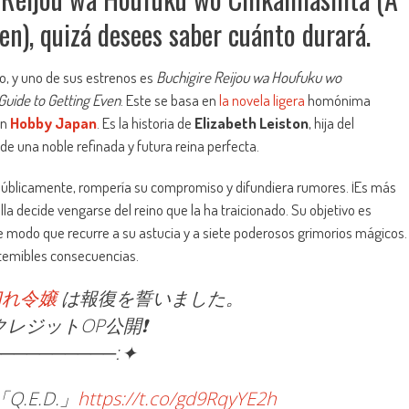
en), quizá desees saber cuánto durará.
o, y uno de sus estrenos es
Buchigire Reijou wa Houfuku wo
 Guide to Getting Even
. Este se basa en
la novela ligera
homónima
n
Hobby Japan
. Es la historia de
Elizabeth Leiston
, hija del
 de una noble refinada y futura reina perfecta.
a públicamente, rompería su compromiso y difundiera rumores. ¡Es más
la decide vengarse del reino que la ha traicionado. Su objetivo es
e modo que recurre a su astucia y a siete poderosos grimorios mágicos.
 temibles consecuencias.
切れ令嬢
は報復を誓いました。
レジットOP公開❗️
─────────ː✦
Q.E.D.」
https://t.co/gd9RqyYE2h