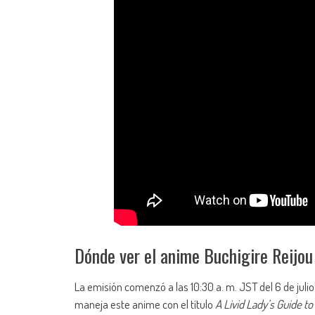
Dónde ver el anime Buchigire Reijo
La emisión comenzó a las 10:30 a. m. JST del 6 de jul
maneja este anime con el título
A Livid Lady’s Guide 