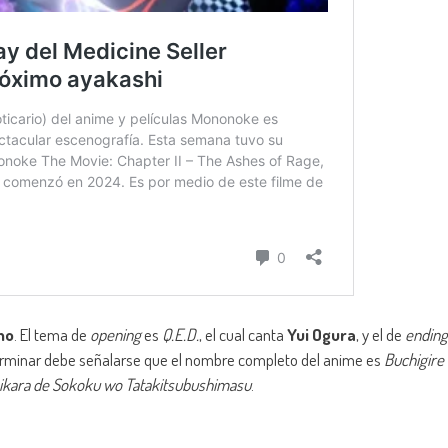
no
. El tema de
opening
es
Q.E.D.
, el cual canta
Yui Ogura
, y el de
ending
erminar debe señalarse que el nombre completo del anime es
Buchigire
ikara de Sokoku wo Tatakitsubushimasu
.