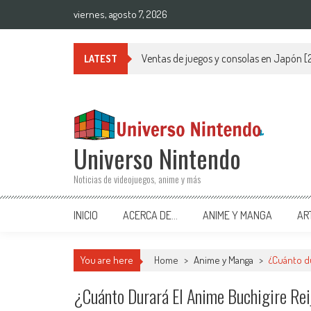
Saltar al contenido
viernes, agosto 7, 2026
Ventas de juegos y consolas en Japón 
LATEST
Universo Nintendo
Noticias de videojuegos, anime y más
INICIO
ACERCA DE…
ANIME Y MANGA
AR
You are here
Home
>
Anime y Manga
>
¿Cuánto d
¿Cuánto Durará El Anime Buchigire Re