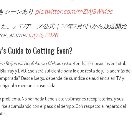
驚きシーンあり
pic.twitter.com/mZlAJ8WMds
。』TVアニメ公式 | 26年7月6日から放送開始
ire_anime)
July 6, 2026
y’s Guide to Getting Even?
ire Reijou wa Houfuku wo Chikaimashita
tendrá 12 episodios en total,
 Blu-ray y DVD. Eso será suficiente para lo que resta de julio además de
temporada? Desde luego, depende de su índice de audiencia en TV y
 original o mercancía asociada.
o problema. No por nada tiene siete volúmenes recopilatorios, y sus
irse acumulando con el paso del tiempo. Con respecto al reparto del
nte:
s