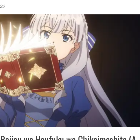
026
e Reijou wa Houfuku wo Chikaimashita (A