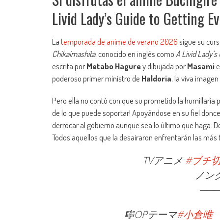
Livid Lady’s Guide to Getting Ev
La
temporada de anime de verano 2026
sigue su curs
Chikaimashita
, conocido en inglés como
A Livid Lady’s
escrita por
Metabo Hagure
y dibujada por
Masami
e
poderoso primer ministro de
Haldoria
, la viva imagen
Pero ella no contó con que su prometido la humillarí
de lo que puede soportar! Apoyándose en su fiel doncel
derrocar al gobierno aunque sea lo último que haga. D
Todos aquellos que la desairaron enfrentarán las más
TVアニメ
#ブチ
ノンク
───
🎼OPテーマ
#小倉唯
「