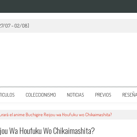
[27/07 – 02/08]
TICULOS
COLECCIONISMO
NOTICIAS
PREVIOS
RESEÑ
urará el anime Buchigire Reijou wa Houfuku wo Chikaimashita?
ijou Wa Houfuku Wo Chikaimashita?