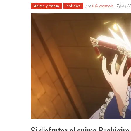
Anime y Manga
Noticias
por
A. Quatermain
-
7 julio, 2
Si disfrutas el anime Buchigir