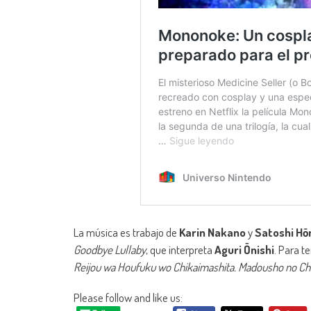
La música es trabajo de
Karin Nakano
y
Satoshi Hō
Goodbye Lullaby
, que interpreta
Aguri Ōnishi
. Para t
Reijou wa Houfuku wo Chikaimashita. Madousho no Ch
Please follow and like us: