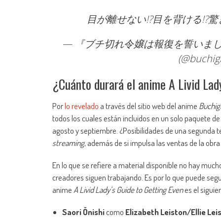
目が離せない!?目を背ける!?
— 『ブチ切れ令嬢は報復を誓いました
(@buchig
¿Cuánto durará el anime A Livid Lad
Por
lo revelado
a través del sitio web del anime
Buchig
todos los cuales están incluidos en un solo paquete de
agosto y septiembre. ¿Posibilidades de una segunda 
streaming
, además de si impulsa las ventas de la obra
En lo que se refiere a material disponible no hay much
creadores siguen trabajando. Es por lo que puede segu
anime
A Livid Lady’s Guide to Getting Even
es el siguie
Saori Ōnishi
como
Elizabeth Leiston/Ellie Lei