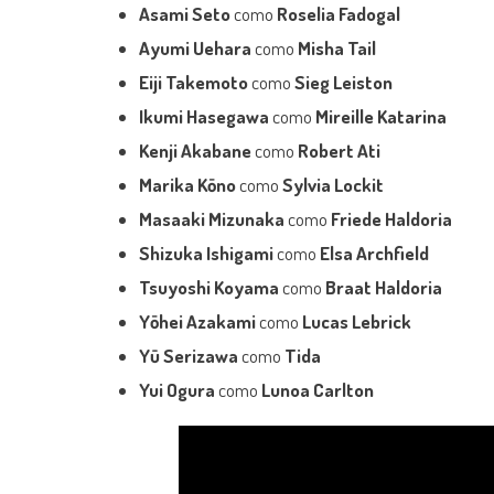
Asami Seto
como
Roselia Fadogal
Ayumi Uehara
como
Misha Tail
Eiji Takemoto
como
Sieg Leiston
Ikumi Hasegawa
como
Mireille Katarina
Kenji Akabane
como
Robert Ati
Marika Kōno
como
Sylvia Lockit
Masaaki Mizunaka
como
Friede Haldoria
Shizuka Ishigami
como
Elsa Archfield
Tsuyoshi Koyama
como
Braat Haldoria
Yōhei Azakami
como
Lucas Lebrick
Yū Serizawa
como
Tida
Yui Ogura
como
Lunoa Carlton