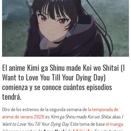
El anime Kimi ga Shinu made Koi wo Shitai (I
Want to Love You Till Your Dying Day)
comienza y se conoce cuántos episodios
tendrá.
Otro de los estrenos de la segunda semana de
la temporada de
anime de verano 2026
es
Kimi ga Shinu made Koi wo Shitai
, alias
I
Want to Love You Till Your Dying Day
. Este toma de base
el manga