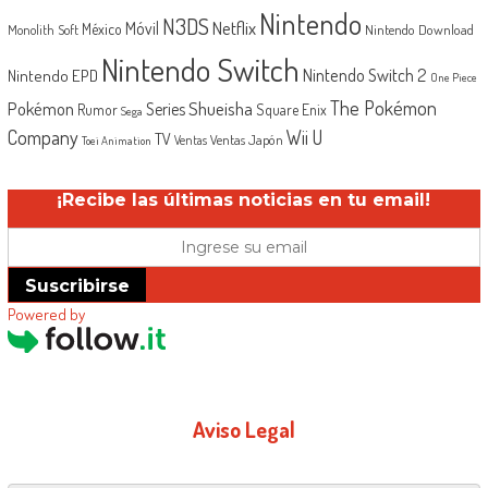
Nintendo
N3DS
Netflix
Móvil
México
Monolith Soft
Nintendo Download
Nintendo Switch
Nintendo Switch 2
Nintendo EPD
One Piece
The Pokémon
Shueisha
Pokémon
Series
Rumor
Square Enix
Sega
Company
Wii U
TV
Ventas Japón
Ventas
Toei Animation
¡Recibe las últimas noticias en tu email!
Suscribirse
Powered by
Aviso Legal