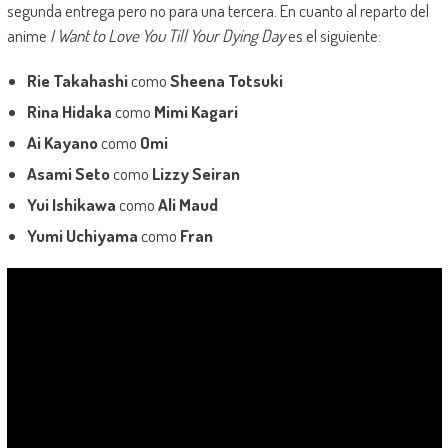
segunda entrega pero no para una tercera. En cuanto al reparto del
anime
I Want to Love You Till Your Dying Day
es el siguiente:
Rie Takahashi
como
Sheena Totsuki
Rina Hidaka
como
Mimi Kagari
Ai Kayano
como
Omi
Asami Seto
como
Lizzy Seiran
Yui Ishikawa
como
Ali Maud
Yumi Uchiyama
como
Fran