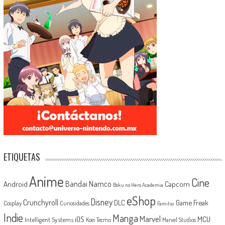
ETIQUETAS
Anime
Cine
Android
Bandai Namco
Capcom
Boku no Hero Academia
eShop
Disney
Crunchyroll
Game Freak
DLC
Cosplay
Curiosidades
Famitsu
Indie
Manga
Marvel
iOS
MCU
Intelligent Systems
Koei Tecmo
Marvel Studios