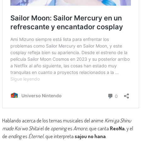
Hablando acerca de los temas musicales del anime
Kimi ga Shinu
made Koi wo Shitai
el de
opening
es
Amore
, que canta
ReoNa
, y el
de
ending
es
Éternel
, que interpreta
sajou no hana
.