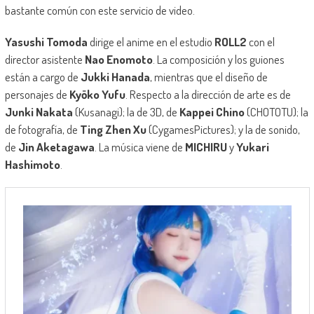
bastante común con este servicio de video.
Yasushi Tomoda
dirige el anime en el estudio
ROLL2
con el
director asistente
Nao Enomoto
. La composición y los guiones
están a cargo de
Jukki Hanada
, mientras que el diseño de
personajes de
Kyōko Yufu
. Respecto a la dirección de arte es de
Junki Nakata
(Kusanagi); la de 3D, de
Kappei Chino
(CHOTOTU); la
de fotografía, de
Ting Zhen Xu
(CygamesPictures); y la de sonido,
de
Jin Aketagawa
. La música viene de
MICHIRU
y
Yukari
Hashimoto
.