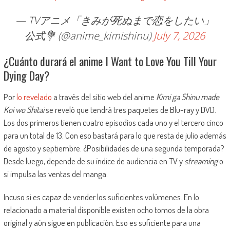
— TVアニメ「きみが死ぬまで恋をしたい」
公式💐 (@anime_kimishinu)
July 7, 2026
¿Cuánto durará el anime I Want to Love You Till Your
Dying Day?
Por
lo revelado
a través del sitio web del anime
Kimi ga Shinu made
Koi wo Shitai
se reveló que tendrá tres paquetes de Blu-ray y DVD.
Los dos primeros tienen cuatro episodios cada uno y el tercero cinco
para un total de 13. Con eso bastará para lo que resta de julio además
de agosto y septiembre. ¿Posibilidades de una segunda temporada?
Desde luego, depende de su índice de audiencia en TV y
streaming
o
si impulsa las ventas del manga.
Incuso si es capaz de vender los suficientes volúmenes. En lo
relacionado a material disponible existen ocho tomos de la obra
original y aún sigue en publicación. Eso es suficiente para una