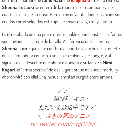
del mismo nombre de
Aono Nachi
de
Ichijinsha
. En esta historia
Sheena Totsuki
se entera de la muerte de su compañera de
cuarto al inicio de su clase. Pero en un orfanato donde los niños son
criados como soldados este tipo de cosas es algo muy común.
Es el resultado de una guerra interminable donde hasta los infantes
son enviados al campo de batalla. A diferencia de los demás
Sheena
quiere que este conflicto acabe. En la noche de la muerte
de su compañera conoció a una chica cubierta de sangre, y al
siguiente día descubre que ahora estudiará a su lado. Es
Mimi
Kagari
, el “arma secreta” de ese lugar porque no puede morir… ¡y
ahora vivirá con ella! Una inusual amistad surgirá entre ambas.
／⋰
第1話「キス」
ただいま放送中です🪄
＼⋱
#きみ死ぬアニメ
pic.twitter.com/rzqjO2lIyE