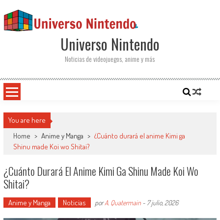
Saltar al contenido
Universo Nintendo
Noticias de videojuegos, anime y más
You are here
Home
>
Anime y Manga
>
¿Cuánto durará el anime Kimi ga
Shinu made Koi wo Shitai?
¿Cuánto Durará El Anime Kimi Ga Shinu Made Koi Wo
Shitai?
Anime y Manga
Noticias
por
A. Quatermain
-
7 julio, 2026