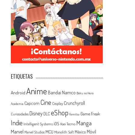
ETIQUETAS
Anime
Android
Bandai Namco
Boku no Hero
Cine
Capcom
Crunchyroll
Cosplay
Academia
eShop
Disney
Game Freak
DLC
Curiosidades
Famitsu
Indie
Manga
iOS
Intelligent Systems
Koei Tecmo
Marvel
MCU
Móvil
México
Monolith Soft
Marvel Studios