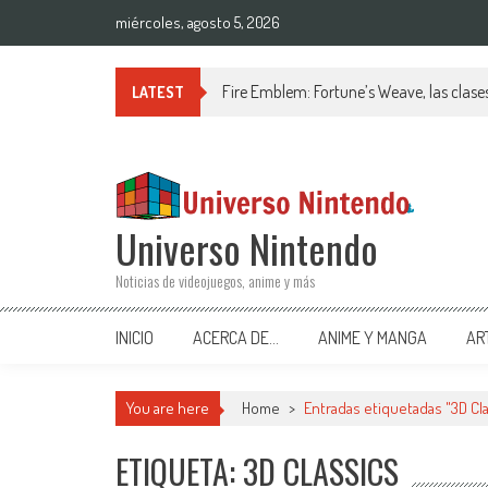
Saltar al contenido
miércoles, agosto 5, 2026
Fire Emblem: Fortune’s Weave, las clases
LATEST
Universo Nintendo
Noticias de videojuegos, anime y más
INICIO
ACERCA DE…
ANIME Y MANGA
AR
You are here
Home
>
Entradas etiquetadas "3D Cl
ETIQUETA: 3D CLASSICS