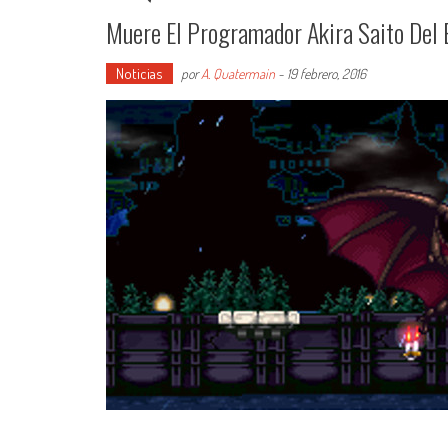
Muere El Programador Akira Saito Del
Noticias
por
A. Quatermain
-
19 febrero, 2016