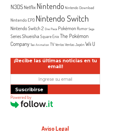
Nintendo
N3DS
Netflix
Nintendo Download
Nintendo Switch
Nintendo EPD
Nintendo Switch 2
Pokémon
Rumor
One Piece
Sega
The Pokémon
Shueisha
Series
Square Enix
Company
Wii U
TV
Ventas Japón
Ventas
Toei Animation
¡Recibe las últimas noticias en tu
email!
Suscribirse
Powered by
Aviso Legal