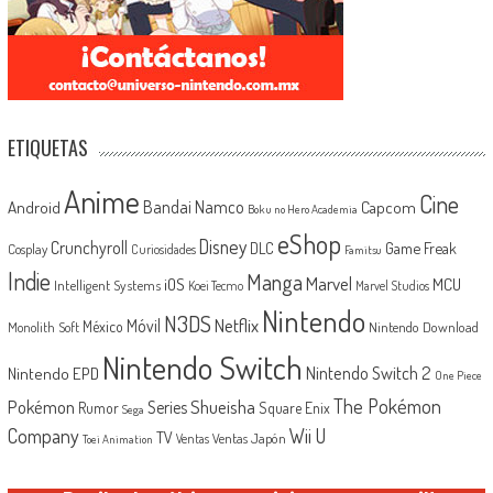
ETIQUETAS
Anime
Cine
Android
Bandai Namco
Capcom
Boku no Hero Academia
eShop
Disney
Crunchyroll
Game Freak
DLC
Cosplay
Curiosidades
Famitsu
Indie
Manga
Marvel
iOS
MCU
Intelligent Systems
Koei Tecmo
Marvel Studios
Nintendo
N3DS
Netflix
Móvil
México
Monolith Soft
Nintendo Download
Nintendo Switch
Nintendo Switch 2
Nintendo EPD
One Piece
The Pokémon
Shueisha
Pokémon
Series
Rumor
Square Enix
Sega
Company
Wii U
TV
Ventas Japón
Ventas
Toei Animation