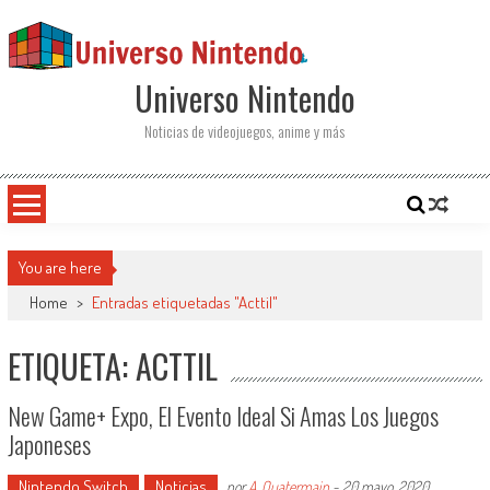
Saltar al contenido
Universo Nintendo
Noticias de videojuegos, anime y más
You are here
Home
>
Entradas etiquetadas "Acttil"
ETIQUETA: ACTTIL
New Game+ Expo, El Evento Ideal Si Amas Los Juegos
Japoneses
Nintendo Switch
Noticias
por
A. Quatermain
-
20 mayo, 2020