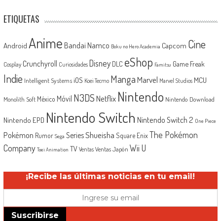
ETIQUETAS
Anime
Cine
Android
Bandai Namco
Capcom
Boku no Hero Academia
eShop
Disney
Crunchyroll
Game Freak
DLC
Cosplay
Curiosidades
Famitsu
Indie
Manga
Marvel
iOS
MCU
Intelligent Systems
Koei Tecmo
Marvel Studios
Nintendo
N3DS
Netflix
Móvil
México
Monolith Soft
Nintendo Download
Nintendo Switch
Nintendo Switch 2
Nintendo EPD
One Piece
The Pokémon
Shueisha
Pokémon
Series
Rumor
Square Enix
Sega
Company
Wii U
TV
Ventas Japón
Ventas
Toei Animation
¡Recibe las últimas noticias en tu email!
Suscribirse