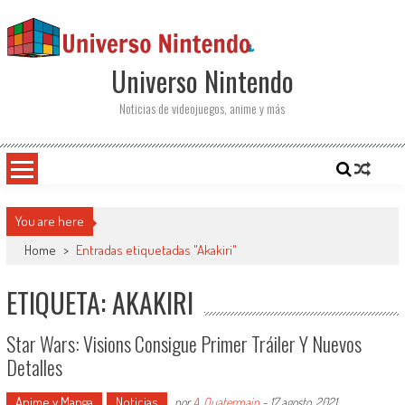
Saltar al contenido
Universo Nintendo
Noticias de videojuegos, anime y más
You are here
Home
>
Entradas etiquetadas "Akakiri"
ETIQUETA: AKAKIRI
Star Wars: Visions Consigue Primer Tráiler Y Nuevos
Detalles
Anime y Manga
Noticias
por
A. Quatermain
-
17 agosto, 2021