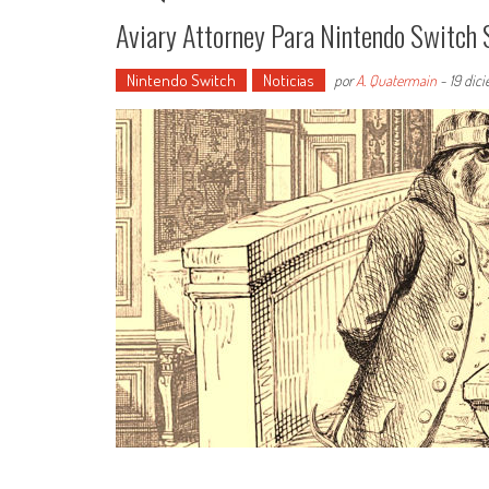
Aviary Attorney Para Nintendo Switch 
Nintendo Switch
Noticias
por
A. Quatermain
-
19 dic