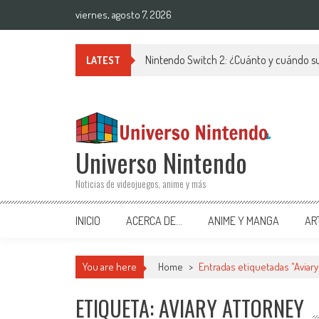
Saltar al contenido
viernes, agosto 7, 2026
Nintendo Switch 2: ¿Cuánto y cuándo su
LATEST
Universo Nintendo
Noticias de videojuegos, anime y más
INICIO
ACERCA DE…
ANIME Y MANGA
AR
You are here
Home
>
Entradas etiquetadas "Aviary
ETIQUETA: AVIARY ATTORNEY