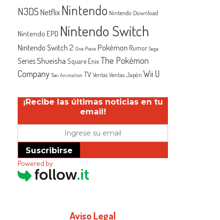
Nintendo
N3DS
Netflix
Nintendo Download
Nintendo Switch
Nintendo EPD
Nintendo Switch 2
Pokémon
Rumor
One Piece
Sega
The Pokémon
Shueisha
Series
Square Enix
Company
Wii U
TV
Ventas Japón
Ventas
Toei Animation
¡Recibe las últimas noticias en tu
email!
Suscribirse
Powered by
Aviso Legal