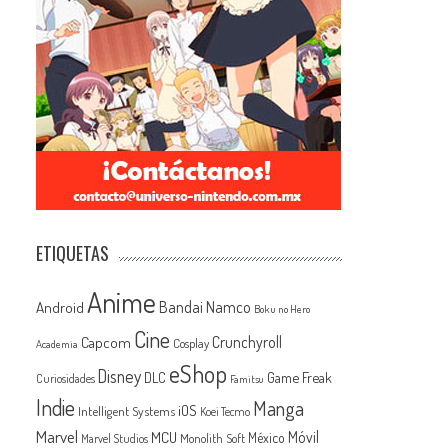
ETIQUETAS
Anime
Android
Bandai Namco
Boku no Hero
Cine
Capcom
Crunchyroll
Cosplay
Academia
eShop
Disney
Game Freak
DLC
Curiosidades
Famitsu
Indie
Manga
iOS
Intelligent Systems
Koei Tecmo
Marvel
MCU
Móvil
México
Monolith Soft
Marvel Studios