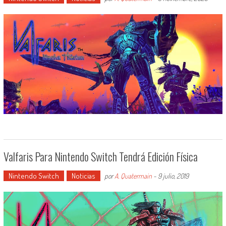
Valfaris Para Nintendo Switch Tendrá Edición Física
Nintendo Switch
Noticias
por
A. Quatermain
-
9 julio, 2019