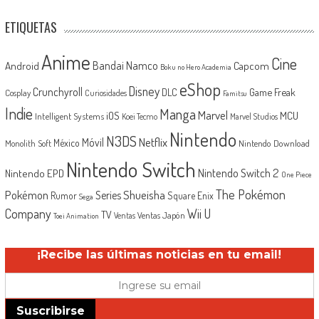
ETIQUETAS
Anime
Cine
Android
Bandai Namco
Capcom
Boku no Hero Academia
eShop
Disney
Crunchyroll
Game Freak
DLC
Cosplay
Curiosidades
Famitsu
Indie
Manga
Marvel
iOS
MCU
Intelligent Systems
Koei Tecmo
Marvel Studios
Nintendo
N3DS
Netflix
Móvil
México
Monolith Soft
Nintendo Download
Nintendo Switch
Nintendo Switch 2
Nintendo EPD
One Piece
The Pokémon
Shueisha
Pokémon
Series
Rumor
Square Enix
Sega
Company
Wii U
TV
Ventas Japón
Ventas
Toei Animation
¡Recibe las últimas noticias en tu email!
Suscribirse