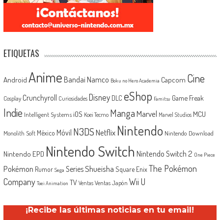
ETIQUETAS
Anime
Cine
Android
Bandai Namco
Capcom
Boku no Hero Academia
eShop
Disney
Crunchyroll
Game Freak
DLC
Cosplay
Curiosidades
Famitsu
Indie
Manga
Marvel
iOS
MCU
Intelligent Systems
Koei Tecmo
Marvel Studios
Nintendo
N3DS
Netflix
Móvil
México
Monolith Soft
Nintendo Download
Nintendo Switch
Nintendo Switch 2
Nintendo EPD
One Piece
The Pokémon
Shueisha
Pokémon
Series
Rumor
Square Enix
Sega
Company
Wii U
TV
Ventas Japón
Ventas
Toei Animation
¡Recibe las últimas noticias en tu email!