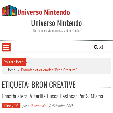
Saltar al contenido
Universo Nintendo
Noticias de videojuegos, anime y más
You are here
Home
>
Entradas etiquetadas "Bron Creative"
ETIQUETA: BRON CREATIVE
Ghostbusters: Afterlife Busca Destacar Por Sí Misma
Cine y TV
por
A. Quatermain
-
9 diciembre, 2019