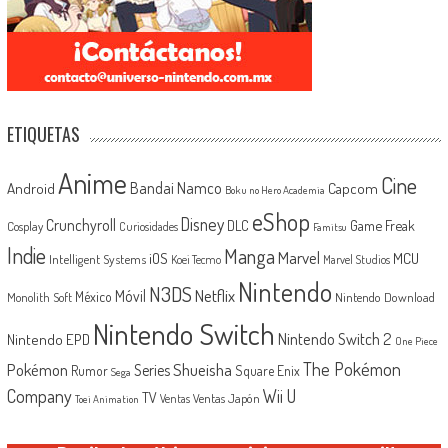
ETIQUETAS
Anime
Cine
Android
Bandai Namco
Capcom
Boku no Hero Academia
eShop
Disney
Crunchyroll
Game Freak
DLC
Cosplay
Curiosidades
Famitsu
Indie
Manga
Marvel
iOS
MCU
Intelligent Systems
Koei Tecmo
Marvel Studios
Nintendo
N3DS
Netflix
Móvil
México
Monolith Soft
Nintendo Download
Nintendo Switch
Nintendo Switch 2
Nintendo EPD
One Piece
The Pokémon
Shueisha
Pokémon
Series
Rumor
Square Enix
Sega
Company
Wii U
TV
Ventas Japón
Ventas
Toei Animation