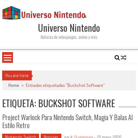
Saltar al contenido
Universo Nintendo
Noticias de videojuegos, anime y más
You are here
Home
>
Entradas etiquetadas "Buckshot Software"
ETIQUETA: BUCKSHOT SOFTWARE
Project Warlock Para Nintendo Switch, Magia Y Balas Al
Estilo Retro
Nintendo Switch
Noticias
por
A. Quatermain
-
25 mayo, 2020