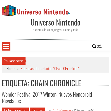
Saltar al contenido
Universo Nintendo
Noticias de videojuegos, anime y más
You are here
Home
>
Entradas etiquetadas "Chain Chronicle"
ETIQUETA: CHAIN CHRONICLE
Wonder Festival 2017 Winter: Nuevos Nendoroid
Revelados
Coleccionismo
Figuras
por
A. Quatermain
-
21 febrero, 2017