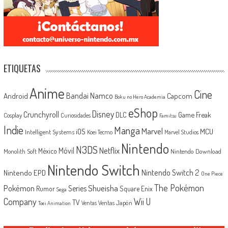
ETIQUETAS
Anime
Cine
Android
Bandai Namco
Capcom
Boku no Hero Academia
eShop
Disney
Crunchyroll
Game Freak
DLC
Cosplay
Curiosidades
Famitsu
Indie
Manga
Marvel
iOS
MCU
Intelligent Systems
Koei Tecmo
Marvel Studios
Nintendo
N3DS
Netflix
Móvil
México
Monolith Soft
Nintendo Download
Nintendo Switch
Nintendo Switch 2
Nintendo EPD
One Piece
The Pokémon
Shueisha
Pokémon
Series
Rumor
Square Enix
Sega
Company
Wii U
TV
Ventas Japón
Ventas
Toei Animation