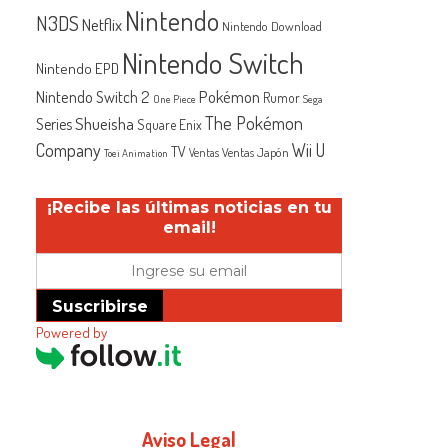
Nintendo
N3DS
Netflix
Nintendo Download
Nintendo Switch
Nintendo EPD
Nintendo Switch 2
Pokémon
Rumor
One Piece
Sega
The Pokémon
Shueisha
Series
Square Enix
Company
Wii U
TV
Ventas Japón
Ventas
Toei Animation
¡Recibe las últimas noticias en tu
email!
Suscribirse
Powered by
Aviso Legal