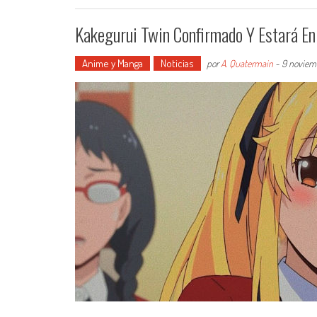
Kakegurui Twin Confirmado Y Estará En
Anime y Manga
Noticias
por
A. Quatermain
-
9 noviem