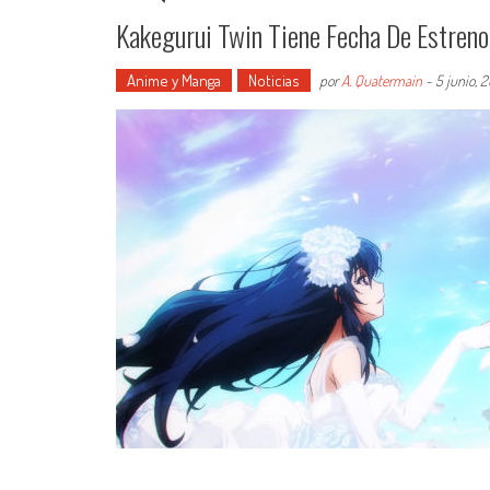
Kakegurui Twin Tiene Fecha De Estreno
Anime y Manga
Noticias
por
A. Quatermain
-
5 junio, 