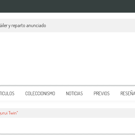
áiler y reparto anunciado
TICULOS
COLECCIONISMO
NOTICIAS
PREVIOS
RESEÑ
urui Twin"