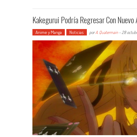
Kakegurui Podría Regresar Con Nuevo
Anime y Manga
Noticias
por
A. Quatermain
-
28 octubr