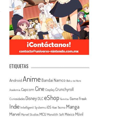
ETIQUETAS
Anime
Android
Bandai Namco
Boku no Hero
Cine
Capcom
Crunchyroll
Cosplay
Academia
eShop
Disney
Game Freak
DLC
Curiosidades
Famitsu
Indie
Manga
iOS
Intelligent Systems
Koei Tecmo
Marvel
MCU
Móvil
México
Monolith Soft
Marvel Studios