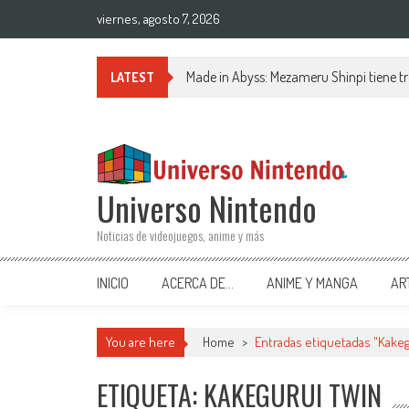
Saltar al contenido
viernes, agosto 7, 2026
Made in Abyss: Mezameru Shinpi tiene tr
LATEST
Universo Nintendo
Noticias de videojuegos, anime y más
INICIO
ACERCA DE…
ANIME Y MANGA
AR
You are here
Home
>
Entradas etiquetadas "Kakeg
ETIQUETA: KAKEGURUI TWIN