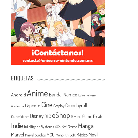
ETIQUETAS
Anime
Android
Bandai Namco
Boku no Hero
Cine
Capcom
Crunchyroll
Cosplay
Academia
eShop
Disney
Game Freak
DLC
Curiosidades
Famitsu
Indie
Manga
iOS
Intelligent Systems
Koei Tecmo
Marvel
MCU
Móvil
México
Monolith Soft
Marvel Studios