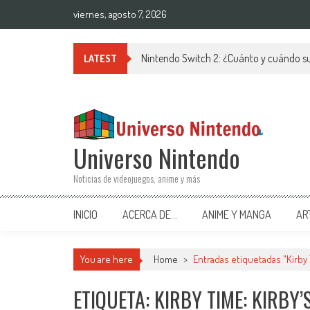
Saltar al contenido
viernes, agosto 7, 2026
Nintendo Switch 2: ¿Cuánto y cuándo su
LATEST
Universo Nintendo
Noticias de videojuegos, anime y más
INICIO
ACERCA DE…
ANIME Y MANGA
AR
You are here
Home
>
Entradas etiquetadas "Kirby 
ETIQUETA: KIRBY TIME: KIRBY