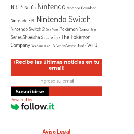
Nintendo
N3DS
Netflix
Nintendo Download
Nintendo Switch
Nintendo EPD
Nintendo Switch 2
Pokémon
Rumor
One Piece
Sega
The Pokémon
Shueisha
Series
Square Enix
Company
Wii U
TV
Ventas Japón
Ventas
Toei Animation
¡Recibe las últimas noticias en tu
email!
Suscribirse
Powered by
Aviso Legal