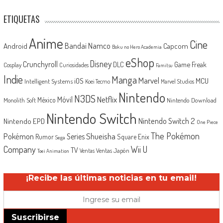
ETIQUETAS
Anime
Cine
Android
Bandai Namco
Capcom
Boku no Hero Academia
eShop
Disney
Crunchyroll
Game Freak
DLC
Cosplay
Curiosidades
Famitsu
Indie
Manga
Marvel
iOS
MCU
Intelligent Systems
Koei Tecmo
Marvel Studios
Nintendo
N3DS
Netflix
Móvil
México
Monolith Soft
Nintendo Download
Nintendo Switch
Nintendo Switch 2
Nintendo EPD
One Piece
The Pokémon
Shueisha
Pokémon
Series
Rumor
Square Enix
Sega
Company
Wii U
TV
Ventas Japón
Ventas
Toei Animation
¡Recibe las últimas noticias en tu email!
Suscribirse