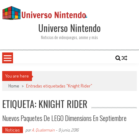
Saltar al contenido
Universo Nintendo
Noticias de videojuegos, anime y más
You are here
Home
>
Entradas etiquetadas "Knight Rider"
ETIQUETA: KNIGHT RIDER
Nuevos Paquetes De LEGO Dimensions En Septiembre
Noticias
por
A. Quatermain
-
9 junio, 2016