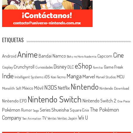
ETIQUETAS
Anime
Cine
Android
Bandai Namco
Capcom
Boku no Hero Academia
eShop
Disney
Crunchyroll
Game Freak
DLC
Cosplay
Curiosidades
Famitsu
Indie
Manga
Marvel
iOS
MCU
Intelligent Systems
Koei Tecmo
Marvel Studios
Nintendo
N3DS
Netflix
Móvil
México
Monolith Soft
Nintendo Download
Nintendo Switch
Nintendo Switch 2
Nintendo EPD
One Piece
The Pokémon
Shueisha
Pokémon
Series
Rumor
Square Enix
Sega
Company
Wii U
TV
Ventas Japón
Ventas
Toei Animation