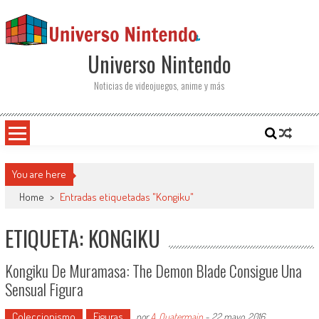
Saltar al contenido
Universo Nintendo
Noticias de videojuegos, anime y más
You are here
Home
>
Entradas etiquetadas "Kongiku"
ETIQUETA: KONGIKU
Kongiku De Muramasa: The Demon Blade Consigue Una
Sensual Figura
Coleccionismo
Figuras
por
A. Quatermain
-
22 mayo, 2016