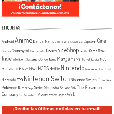
ETIQUETAS
Anime
Cine
Android
Bandai Namco
Capcom
Boku no Hero Academia
eShop
Disney
Crunchyroll
Game Freak
DLC
Cosplay
Curiosidades
Famitsu
Indie
Manga
Marvel
iOS
MCU
Intelligent Systems
Koei Tecmo
Marvel Studios
Nintendo
N3DS
Netflix
Móvil
México
Monolith Soft
Nintendo Download
Nintendo Switch
Nintendo Switch 2
Nintendo EPD
One Piece
The Pokémon
Shueisha
Pokémon
Series
Rumor
Square Enix
Sega
Company
Wii U
TV
Ventas Japón
Ventas
Toei Animation
¡Recibe las últimas noticias en tu email!