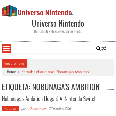
Saltar al contenido
Universo Nintendo
Noticias de videojuegos, anime y más
You are here
Home
>
Entradas etiquetadas "Nobunaga’s Ambition"
ETIQUETA: NOBUNAGA’S AMBITION
Nobunaga’s Ambition Llegará Al Nintendo Switch
Noticias
por
A. Quatermain
-
27 octubre, 2016