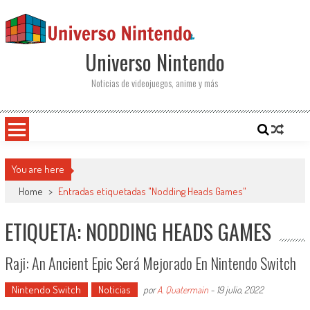
Saltar al contenido
Universo Nintendo
Noticias de videojuegos, anime y más
You are here
Home
>
Entradas etiquetadas "Nodding Heads Games"
ETIQUETA: NODDING HEADS GAMES
Raji: An Ancient Epic Será Mejorado En Nintendo Switch
Nintendo Switch
Noticias
por
A. Quatermain
-
19 julio, 2022