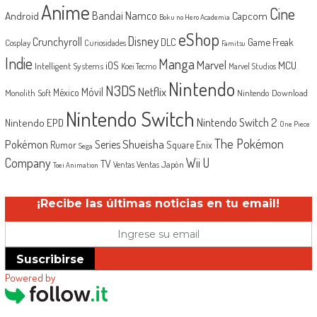
Anime
Cine
Android
Bandai Namco
Capcom
Boku no Hero Academia
eShop
Disney
Crunchyroll
Game Freak
DLC
Cosplay
Curiosidades
Famitsu
Indie
Manga
Marvel
iOS
MCU
Intelligent Systems
Koei Tecmo
Marvel Studios
Nintendo
N3DS
Netflix
Móvil
México
Monolith Soft
Nintendo Download
Nintendo Switch
Nintendo Switch 2
Nintendo EPD
One Piece
The Pokémon
Shueisha
Pokémon
Series
Rumor
Square Enix
Sega
Company
Wii U
TV
Ventas Japón
Ventas
Toei Animation
¡Recibe las últimas noticias en tu email!
Suscribirse
Powered by