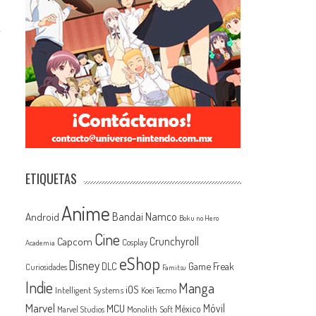
ETIQUETAS
Anime
Android
Bandai Namco
Boku no Hero
Cine
Capcom
Crunchyroll
Cosplay
Academia
eShop
Disney
Game Freak
DLC
Curiosidades
Famitsu
Indie
Manga
iOS
Intelligent Systems
Koei Tecmo
Marvel
MCU
Móvil
México
Monolith Soft
Marvel Studios