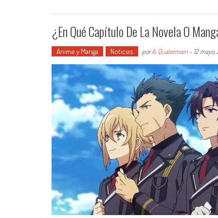
¿En Qué Capítulo De La Novela O Manga
Anime y Manga
Noticias
por
A. Quatermain
-
12 mayo,