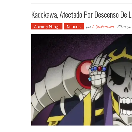
Kadokawa, Afectado Por Descenso De L
Anime y Manga
Noticias
por
A. Quatermain
-
20 mayo,