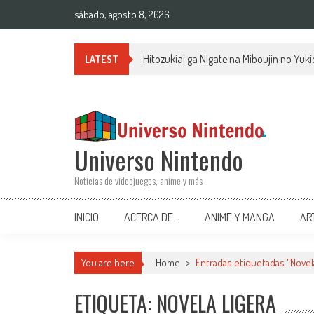
Saltar al contenido
sábado, agosto 8, 2026
Hitozukiai ga Nigate na Miboujin no Yu
LATEST
Universo Nintendo
Noticias de videojuegos, anime y más
INICIO
ACERCA DE…
ANIME Y MANGA
AR
You are here
Home
>
Entradas etiquetadas "Novela
ETIQUETA: NOVELA LIGERA