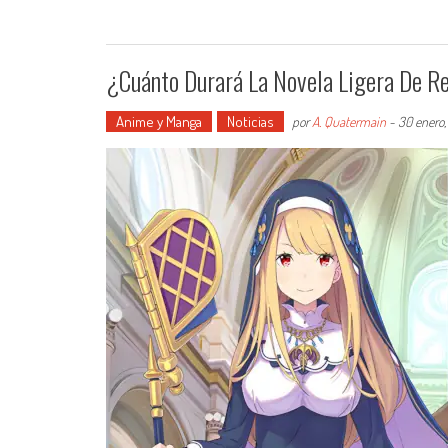
¿Cuánto Durará La Novela Ligera De Re
Anime y Manga
Noticias
por
A. Quatermain
-
30 enero