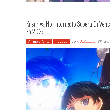
Kusuriya No Hitorigoto Supera En Vent
En 2025
Anime y Manga
Noticias
por
A. Quatermain
-
27 novie