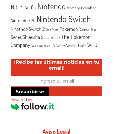
Nintendo
N3DS
Netflix
Nintendo Download
Nintendo Switch
Nintendo EPD
Nintendo Switch 2
Pokémon
Rumor
One Piece
Sega
The Pokémon
Shueisha
Series
Square Enix
Company
Wii U
TV
Ventas Japón
Ventas
Toei Animation
¡Recibe las últimas noticias en tu
email!
Suscribirse
Powered by
Aviso Legal