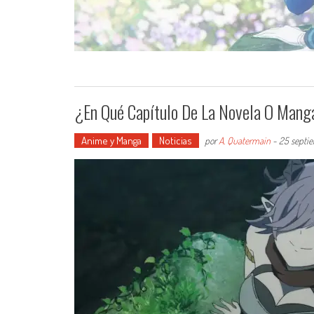
¿En Qué Capítulo De La Novela O Mang
Anime y Manga
Noticias
por
A. Quatermain
-
25 septi