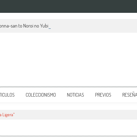
kionna-san to Noroi no Yubiwa, su mes de estreno y avances
TICULOS
COLECCIONISMO
NOTICIAS
PREVIOS
RESEÑ
 Ligera"