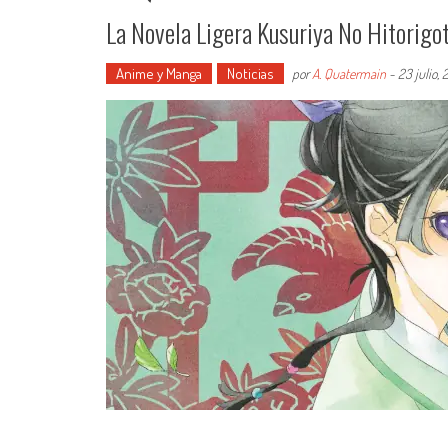
La Novela Ligera Kusuriya No Hitorigo
Anime y Manga
Noticias
por
A. Quatermain
-
23 julio,