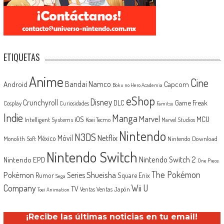
ETIQUETAS
Anime
Cine
Android
Bandai Namco
Capcom
Boku no Hero Academia
eShop
Disney
Crunchyroll
Game Freak
DLC
Cosplay
Curiosidades
Famitsu
Indie
Manga
Marvel
iOS
MCU
Intelligent Systems
Koei Tecmo
Marvel Studios
Nintendo
N3DS
Netflix
Móvil
México
Monolith Soft
Nintendo Download
Nintendo Switch
Nintendo Switch 2
Nintendo EPD
One Piece
The Pokémon
Shueisha
Pokémon
Series
Rumor
Square Enix
Sega
Company
Wii U
TV
Ventas Japón
Ventas
Toei Animation
¡Recibe las últimas noticias en tu email!