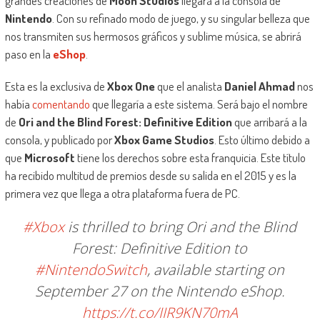
grandes creaciones de
Moon Studios
llegará a la consola de
Nintendo
. Con su refinado modo de juego, y su singular belleza que
nos transmiten sus hermosos gráficos y sublime música, se abrirá
paso en la
eShop
.
Esta es la exclusiva de
Xbox One
que el analista
Daniel Ahmad
nos
había
comentando
que llegaría a este sistema. Será bajo el nombre
de
Ori and the Blind Forest: Definitive Edition
que arribará a la
consola, y publicado por
Xbox Game Studios
. Esto último debido a
que
Microsoft
tiene los derechos sobre esta franquicia. Este título
ha recibido multitud de premios desde su salida en el 2015 y es la
primera vez que llega a otra plataforma fuera de PC.
#Xbox
is thrilled to bring Ori and the Blind
Forest: Definitive Edition to
#NintendoSwitch
, available starting on
September 27 on the Nintendo eShop.
https://t.co/IIR9KN70mA