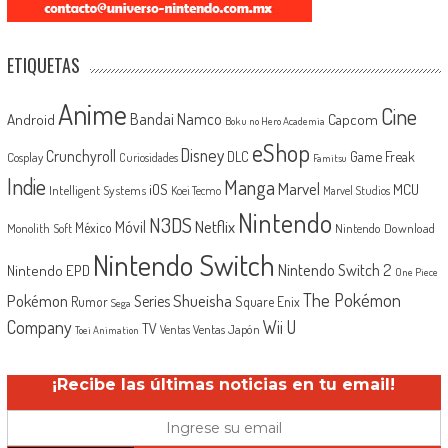
ETIQUETAS
Anime
Cine
Android
Bandai Namco
Capcom
Boku no Hero Academia
eShop
Disney
Crunchyroll
Game Freak
DLC
Cosplay
Curiosidades
Famitsu
Indie
Manga
Marvel
iOS
MCU
Intelligent Systems
Koei Tecmo
Marvel Studios
Nintendo
N3DS
Netflix
Móvil
México
Monolith Soft
Nintendo Download
Nintendo Switch
Nintendo Switch 2
Nintendo EPD
One Piece
The Pokémon
Shueisha
Pokémon
Series
Rumor
Square Enix
Sega
Company
Wii U
TV
Ventas Japón
Ventas
Toei Animation
¡Recibe las últimas noticias en tu email!