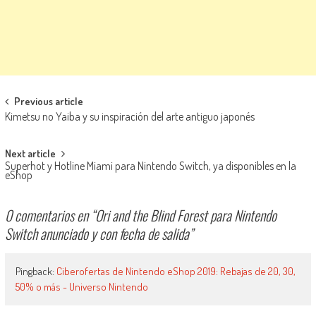
Navegación de entradas
Previous article
Kimetsu no Yaiba y su inspiración del arte antiguo japonés
Next article
Superhot y Hotline Miami para Nintendo Switch, ya disponibles en la
eShop
0 comentarios en “
Ori and the Blind Forest para Nintendo
Switch anunciado y con fecha de salida
”
Pingback:
Ciberofertas de Nintendo eShop 2019: Rebajas de 20, 30,
50% o más - Universo Nintendo