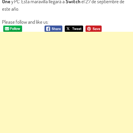
One
y PC. Esta maravilla llegará a
Switch
el 27 de septiembre de
este año.
Please follow and like us: