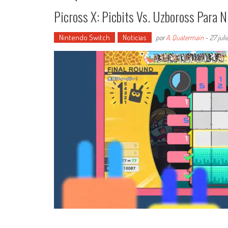
Picross X: Picbits Vs. Uzboross Para 
Nintendo Switch
Noticias
por
A. Quatermain
-
27 juli