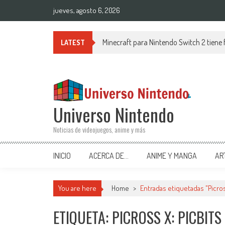
Saltar al contenido
jueves, agosto 6, 2026
Minecraft para Nintendo Switch 2 tiene
LATEST
Universo Nintendo
Noticias de videojuegos, anime y más
INICIO
ACERCA DE…
ANIME Y MANGA
AR
You are here
Home
>
Entradas etiquetadas "Picros
ETIQUETA: PICROSS X: PICBIT