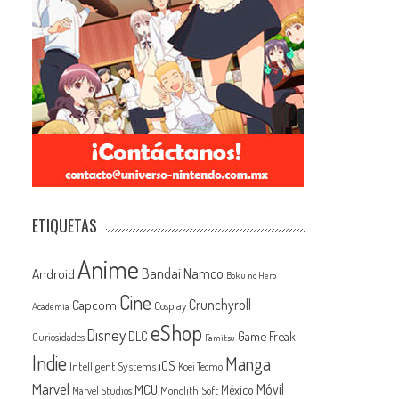
ETIQUETAS
Anime
Android
Bandai Namco
Boku no Hero
Cine
Capcom
Crunchyroll
Cosplay
Academia
eShop
Disney
Game Freak
DLC
Curiosidades
Famitsu
Indie
Manga
iOS
Intelligent Systems
Koei Tecmo
Marvel
MCU
Móvil
México
Monolith Soft
Marvel Studios