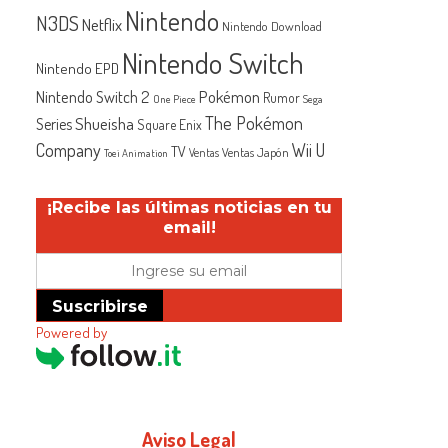
Nintendo
N3DS
Netflix
Nintendo Download
Nintendo Switch
Nintendo EPD
Nintendo Switch 2
Pokémon
Rumor
One Piece
Sega
The Pokémon
Shueisha
Series
Square Enix
Company
Wii U
TV
Ventas Japón
Ventas
Toei Animation
¡Recibe las últimas noticias en tu
email!
Suscribirse
Powered by
Aviso Legal