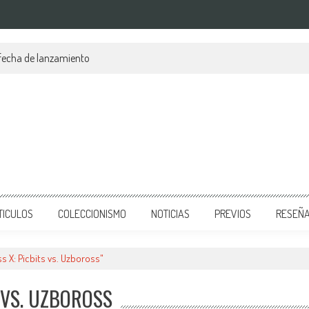
 fecha de lanzamiento
TICULOS
COLECCIONISMO
NOTICIAS
PREVIOS
RESEÑ
s X: Picbits vs. Uzboross"
S VS. UZBOROSS