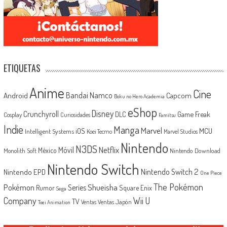
ETIQUETAS
Anime
Cine
Android
Bandai Namco
Capcom
Boku no Hero Academia
eShop
Disney
Crunchyroll
Game Freak
DLC
Cosplay
Curiosidades
Famitsu
Indie
Manga
Marvel
iOS
MCU
Intelligent Systems
Koei Tecmo
Marvel Studios
Nintendo
N3DS
Netflix
Móvil
México
Monolith Soft
Nintendo Download
Nintendo Switch
Nintendo Switch 2
Nintendo EPD
One Piece
The Pokémon
Shueisha
Pokémon
Series
Rumor
Square Enix
Sega
Company
Wii U
TV
Ventas Japón
Ventas
Toei Animation