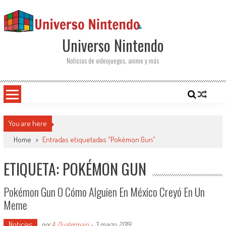
Saltar al contenido
Universo Nintendo
Noticias de videojuegos, anime y más
You are here
Home
>
Entradas etiquetadas "Pokémon Gun"
ETIQUETA: POKÉMON GUN
Pokémon Gun O Cómo Alguien En México Creyó En Un
Meme
Noticias
por
A. Quatermain
-
3 marzo, 2019