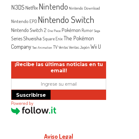
Nintendo
N3DS
Netflix
Nintendo Download
Nintendo Switch
Nintendo EPD
Nintendo Switch 2
Pokémon
Rumor
One Piece
Sega
The Pokémon
Shueisha
Series
Square Enix
Company
Wii U
TV
Ventas Japón
Ventas
Toei Animation
¡Recibe las últimas noticias en tu
email!
Suscribirse
Powered by
Aviso Legal