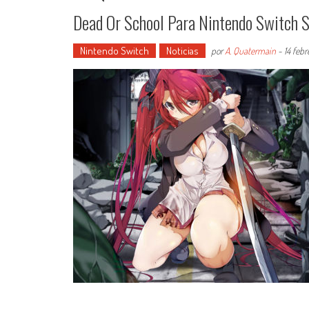
Dead Or School Para Nintendo Switch S
Nintendo Switch
Noticias
por
A. Quatermain
-
14 febr