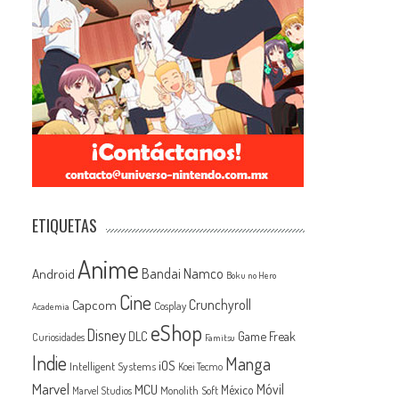
ETIQUETAS
Anime
Android
Bandai Namco
Boku no Hero
Cine
Capcom
Crunchyroll
Cosplay
Academia
eShop
Disney
Game Freak
DLC
Curiosidades
Famitsu
Indie
Manga
iOS
Intelligent Systems
Koei Tecmo
Marvel
MCU
Móvil
México
Monolith Soft
Marvel Studios