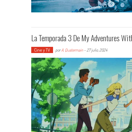
La Temporada 3 De My Adventures Wit
Cine y TV
por
A. Quatermain
-
27 julio, 2024