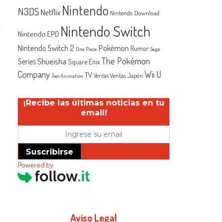
Nintendo
N3DS
Netflix
Nintendo Download
Nintendo Switch
Nintendo EPD
Nintendo Switch 2
Pokémon
Rumor
One Piece
Sega
The Pokémon
Shueisha
Series
Square Enix
Company
Wii U
TV
Ventas Japón
Ventas
Toei Animation
¡Recibe las últimas noticias en tu
email!
Suscribirse
Powered by
Aviso Legal