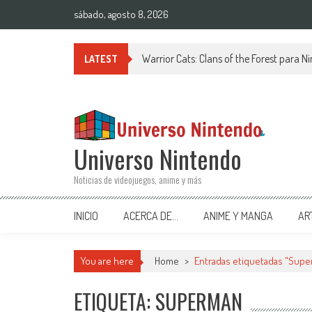
Saltar al contenido
sábado, agosto 8, 2026
Warrior Cats: Clans of the Forest para 
LATEST
Universo Nintendo
Noticias de videojuegos, anime y más
INICIO
ACERCA DE…
ANIME Y MANGA
AR
You are here
Home
>
Entradas etiquetadas "Sup
ETIQUETA: SUPERMAN