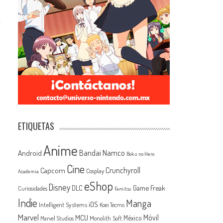
ETIQUETAS
Anime
Android
Bandai Namco
Boku no Hero
Cine
Capcom
Crunchyroll
Cosplay
Academia
eShop
Disney
Game Freak
DLC
Curiosidades
Famitsu
Indie
Manga
iOS
Intelligent Systems
Koei Tecmo
Marvel
MCU
Móvil
México
Monolith Soft
Marvel Studios