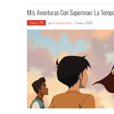
Mis Aventuras Con Superman: La Tempo
Cine y TV
por
A. Quatermain
-
1 mayo, 2026