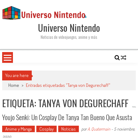
Saltar al contenido
Universo Nintendo
Noticias de videojuegos, anime y más
You are here
Home
>
Entradas etiquetadas "Tanya von Degurechaff"
ETIQUETA: TANYA VON DEGURECHAFF
Youjo Senki: Un Cosplay De Tanya Tan Bueno Que Asusta
Anime y Manga
Cosplay
Noticias
por
A. Quatermain
-
5 noviembre,
2020