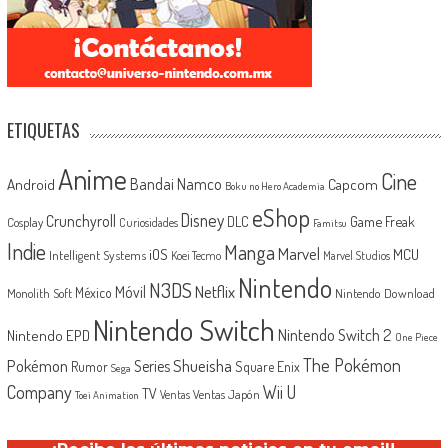
ETIQUETAS
Anime
Cine
Android
Bandai Namco
Capcom
Boku no Hero Academia
eShop
Disney
Crunchyroll
Game Freak
DLC
Cosplay
Curiosidades
Famitsu
Indie
Manga
Marvel
iOS
MCU
Intelligent Systems
Koei Tecmo
Marvel Studios
Nintendo
N3DS
Netflix
Móvil
México
Monolith Soft
Nintendo Download
Nintendo Switch
Nintendo Switch 2
Nintendo EPD
One Piece
The Pokémon
Shueisha
Pokémon
Series
Rumor
Square Enix
Sega
Company
Wii U
TV
Ventas Japón
Ventas
Toei Animation