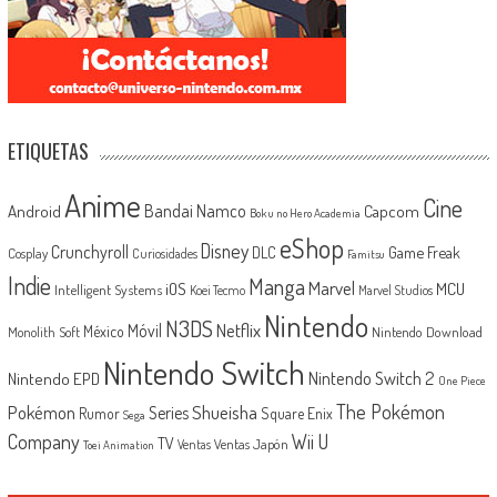
ETIQUETAS
Anime
Cine
Android
Bandai Namco
Capcom
Boku no Hero Academia
eShop
Disney
Crunchyroll
Game Freak
DLC
Cosplay
Curiosidades
Famitsu
Indie
Manga
Marvel
iOS
MCU
Intelligent Systems
Koei Tecmo
Marvel Studios
Nintendo
N3DS
Netflix
Móvil
México
Monolith Soft
Nintendo Download
Nintendo Switch
Nintendo Switch 2
Nintendo EPD
One Piece
The Pokémon
Shueisha
Pokémon
Series
Rumor
Square Enix
Sega
Company
Wii U
TV
Ventas Japón
Ventas
Toei Animation