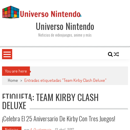
Saltar al contenido
Universo Nintendo
Noticias de videojuegos, anime y más
You are here
Home
>
Entradas etiquetadas "Team Kirby Clash Deluxe"
ETIQUETA: TEAM KIRBY CLASH
DELUXE
¡Celebra El 25 Aniversario De Kirby Con Tres Juegos!
Noticias
por
A. Quatermain
-
13 abril, 2017