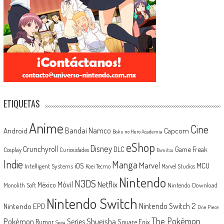
ETIQUETAS
Anime
Cine
Android
Bandai Namco
Capcom
Boku no Hero Academia
eShop
Disney
Crunchyroll
Game Freak
DLC
Cosplay
Curiosidades
Famitsu
Indie
Manga
Marvel
iOS
MCU
Intelligent Systems
Koei Tecmo
Marvel Studios
Nintendo
N3DS
Netflix
Móvil
México
Monolith Soft
Nintendo Download
Nintendo Switch
Nintendo Switch 2
Nintendo EPD
One Piece
The Pokémon
Shueisha
Pokémon
Series
Rumor
Square Enix
Sega