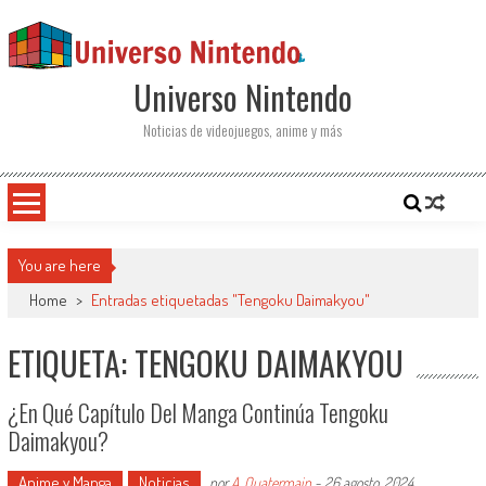
Saltar al contenido
Universo Nintendo
Noticias de videojuegos, anime y más
You are here
Home
>
Entradas etiquetadas "Tengoku Daimakyou"
ETIQUETA: TENGOKU DAIMAKYOU
¿En Qué Capítulo Del Manga Continúa Tengoku
Daimakyou?
Anime y Manga
Noticias
por
A. Quatermain
-
26 agosto, 2024