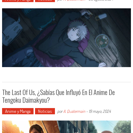
The Last Of Us, ¿sabías Que Influyó En El Anime De
Tengoku Daimakyou?
Anime y Manga
Noticias
por
A. Quatermain
-
19 mayo, 2024