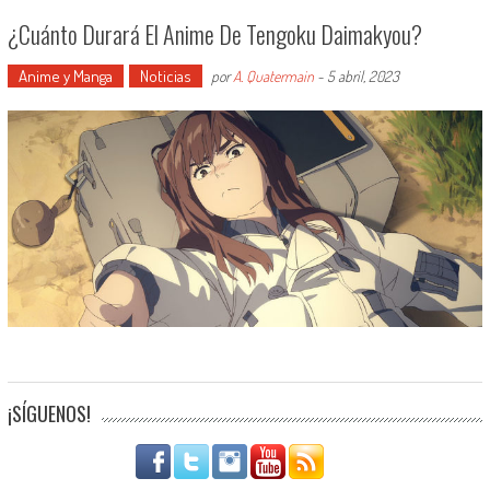
¿Cuánto Durará El Anime De Tengoku Daimakyou?
Anime y Manga
Noticias
por
A. Quatermain
-
5 abril, 2023
¡SÍGUENOS!