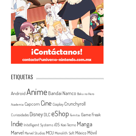
ETIQUETAS
Anime
Android
Bandai Namco
Boku no Hero
Cine
Capcom
Crunchyroll
Cosplay
Academia
eShop
Disney
Game Freak
DLC
Curiosidades
Famitsu
Indie
Manga
iOS
Intelligent Systems
Koei Tecmo
Marvel
MCU
Móvil
México
Monolith Soft
Marvel Studios