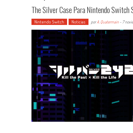
The Silver Case Para Nintendo Switch 
Nintendo Switch
Noticias
por
A. Quatermain
-
7 novi