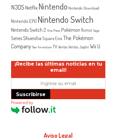
Nintendo
N3DS
Netflix
Nintendo Download
Nintendo Switch
Nintendo EPD
Nintendo Switch 2
Pokémon
Rumor
One Piece
Sega
The Pokémon
Shueisha
Series
Square Enix
Company
Wii U
TV
Ventas Japón
Ventas
Toei Animation
¡Recibe las últimas noticias en tu
email!
Suscribirse
Powered by
Aviso Legal