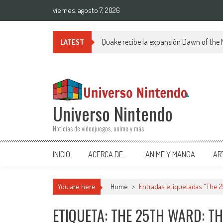
Saltar al contenido
viernes, agosto 7, 2026
Quake recibe la expansión Dawn of the
LATEST
Universo Nintendo
Noticias de videojuegos, anime y más
INICIO
ACERCA DE…
ANIME Y MANGA
AR
You are here
Home
>
Entradas etiquetadas "The 2
ETIQUETA: THE 25TH WARD: TH