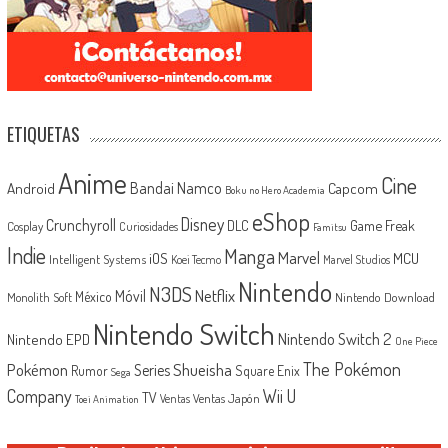
ETIQUETAS
Anime
Cine
Android
Bandai Namco
Capcom
Boku no Hero Academia
eShop
Disney
Crunchyroll
Game Freak
DLC
Cosplay
Curiosidades
Famitsu
Indie
Manga
Marvel
iOS
MCU
Intelligent Systems
Koei Tecmo
Marvel Studios
Nintendo
N3DS
Netflix
Móvil
México
Monolith Soft
Nintendo Download
Nintendo Switch
Nintendo Switch 2
Nintendo EPD
One Piece
The Pokémon
Shueisha
Pokémon
Series
Rumor
Square Enix
Sega
Company
Wii U
TV
Ventas Japón
Ventas
Toei Animation