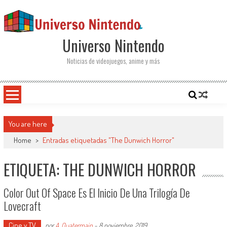
Saltar al contenido
Universo Nintendo
Noticias de videojuegos, anime y más
You are here
Home
>
Entradas etiquetadas "The Dunwich Horror"
ETIQUETA: THE DUNWICH HORROR
Color Out Of Space Es El Inicio De Una Trilogía De
Lovecraft
Cine y TV
por
A. Quatermain
-
8 noviembre, 2019