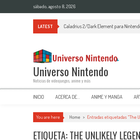
Saltar al contenido
sábado, agosto 8, 2026
Caladrius 2/Dark Element para Ninten
LATEST
Universo Nintendo
Noticias de videojuegos, anime y más
INICIO
ACERCA DE…
ANIME Y MANGA
AR
You are here
Home
>
Entradas etiquetadas "The U
ETIQUETA: THE UNLIKELY LEGE