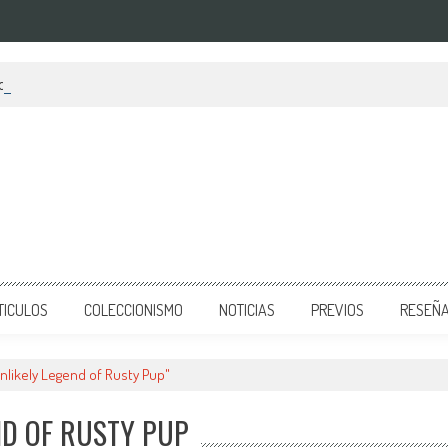
do Switch anunciado
TICULOS
COLECCIONISMO
NOTICIAS
PREVIOS
RESEÑ
nlikely Legend of Rusty Pup"
ND OF RUSTY PUP