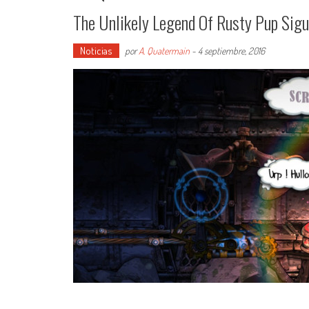
The Unlikely Legend Of Rusty Pup Sig
Noticias
por
A. Quatermain
-
4 septiembre, 2016