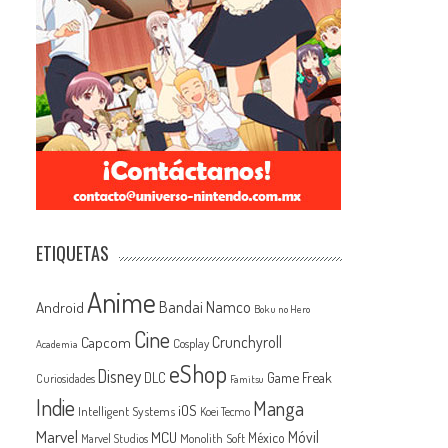
ETIQUETAS
Anime
Android
Bandai Namco
Boku no Hero
Cine
Capcom
Crunchyroll
Cosplay
Academia
eShop
Disney
Game Freak
DLC
Curiosidades
Famitsu
Indie
Manga
iOS
Intelligent Systems
Koei Tecmo
Marvel
MCU
Móvil
México
Monolith Soft
Marvel Studios