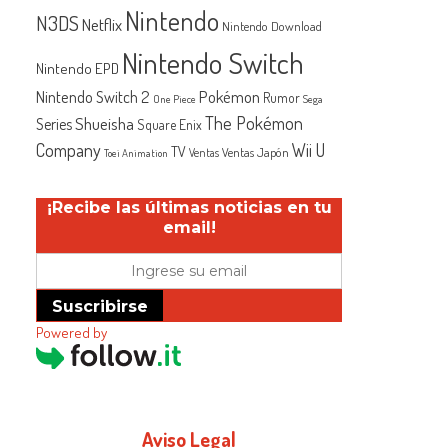
Nintendo
N3DS
Netflix
Nintendo Download
Nintendo Switch
Nintendo EPD
Nintendo Switch 2
Pokémon
Rumor
One Piece
Sega
The Pokémon
Shueisha
Series
Square Enix
Company
Wii U
TV
Ventas Japón
Ventas
Toei Animation
¡Recibe las últimas noticias en tu
email!
Suscribirse
Powered by
Aviso Legal