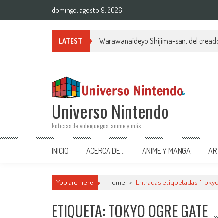
Saltar al contenido
domingo, agosto 9, 2026
Warawanaideyo Shijima-san, del creado
LATEST
Universo Nintendo
Noticias de videojuegos, anime y más
INICIO
ACERCA DE…
ANIME Y MANGA
AR
You are here
Home
>
Entradas etiquetadas "Tokyo
ETIQUETA: TOKYO OGRE GATE