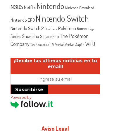
Nintendo
N3DS
Netflix
Nintendo Download
Nintendo Switch
Nintendo EPD
Nintendo Switch 2
Pokémon
Rumor
One Piece
Sega
The Pokémon
Shueisha
Series
Square Enix
Company
Wii U
TV
Ventas Japón
Ventas
Toei Animation
¡Recibe las últimas noticias en tu
email!
Suscribirse
Powered by
Aviso Legal