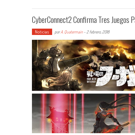
CyberConnect2 Confirma Tres Juegos P
Noticias
por
A. Quatermain
-
2 febrero, 2018