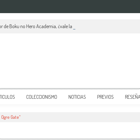
r de Boku no Hero Academia, ¿vale la pena?
TICULOS
COLECCIONISMO
NOTICIAS
PREVIOS
RESEÑ
 Ogre Gate"