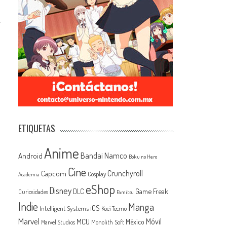
ETIQUETAS
Anime
Android
Bandai Namco
Boku no Hero
Cine
Capcom
Crunchyroll
Cosplay
Academia
eShop
Disney
Game Freak
DLC
Curiosidades
Famitsu
Indie
Manga
iOS
Intelligent Systems
Koei Tecmo
Marvel
MCU
Móvil
México
Monolith Soft
Marvel Studios