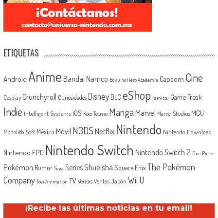
ETIQUETAS
Anime
Cine
Android
Bandai Namco
Capcom
Boku no Hero Academia
eShop
Disney
Crunchyroll
Game Freak
DLC
Cosplay
Curiosidades
Famitsu
Indie
Manga
Marvel
iOS
MCU
Intelligent Systems
Koei Tecmo
Marvel Studios
Nintendo
N3DS
Netflix
Móvil
México
Monolith Soft
Nintendo Download
Nintendo Switch
Nintendo Switch 2
Nintendo EPD
One Piece
The Pokémon
Shueisha
Pokémon
Series
Rumor
Square Enix
Sega
Company
Wii U
TV
Ventas Japón
Ventas
Toei Animation
¡Recibe las últimas noticias en tu email!