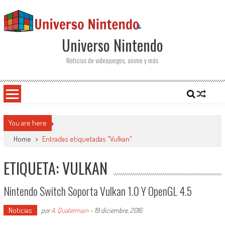
Saltar al contenido
Universo Nintendo
Noticias de videojuegos, anime y más
You are here
Home
>
Entradas etiquetadas "Vulkan"
ETIQUETA: VULKAN
Nintendo Switch Soporta Vulkan 1.0 Y OpenGL 4.5
Noticias
por
A. Quatermain
-
19 diciembre, 2016