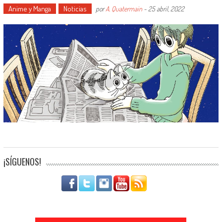
Anime y Manga
Noticias
por
A. Quatermain
-
25 abril, 2022
¡SÍGUENOS!