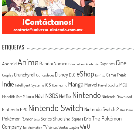
ETIQUETAS
Anime
Cine
Android
Bandai Namco
Capcom
Boku no Hero Academia
eShop
Disney
Crunchyroll
Game Freak
DLC
Cosplay
Curiosidades
Famitsu
Indie
Manga
Marvel
iOS
MCU
Intelligent Systems
Koei Tecmo
Marvel Studios
Nintendo
N3DS
Netflix
Móvil
México
Monolith Soft
Nintendo Download
Nintendo Switch
Nintendo Switch 2
Nintendo EPD
One Piece
The Pokémon
Shueisha
Pokémon
Series
Rumor
Square Enix
Sega
Company
Wii U
TV
Ventas Japón
Ventas
Toei Animation