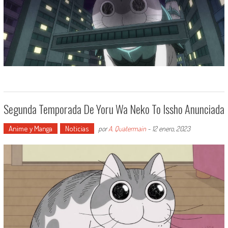
Segunda Temporada De Yoru Wa Neko To Issho Anunciada
Anime y Manga
Noticias
por
A. Quatermain
-
12 enero, 2023