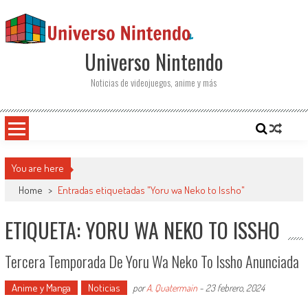
Saltar al contenido
Universo Nintendo
Noticias de videojuegos, anime y más
You are here
Home
>
Entradas etiquetadas "Yoru wa Neko to Issho"
ETIQUETA: YORU WA NEKO TO ISSHO
Tercera Temporada De Yoru Wa Neko To Issho Anunciada
Anime y Manga
Noticias
por
A. Quatermain
-
23 febrero, 2024