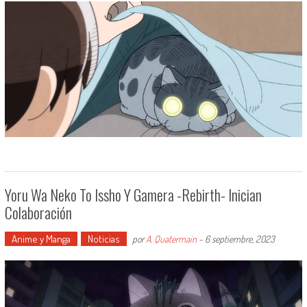
Yoru Wa Neko To Issho Y Gamera -Rebirth- Inician
Colaboración
Anime y Manga
Noticias
por
A. Quatermain
-
6 septiembre, 2023