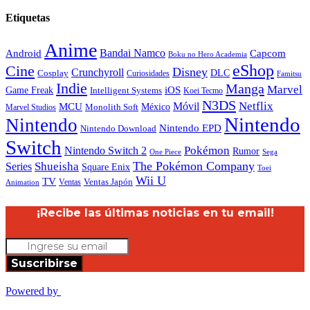
Etiquetas
Anime
Android
Bandai Namco
Capcom
Boku no Hero Academia
eShop
Cine
Disney
Crunchyroll
DLC
Cosplay
Curiosidades
Famitsu
Indie
Manga
Marvel
iOS
Game Freak
Intelligent Systems
Koei Tecmo
N3DS
Netflix
MCU
Móvil
México
Marvel Studios
Monolith Soft
Nintendo
Nintendo
Nintendo EPD
Nintendo Download
Switch
Nintendo Switch 2
Pokémon
Rumor
Sega
One Piece
The Pokémon Company
Shueisha
Series
Square Enix
Toei
Wii U
TV
Ventas
Ventas Japón
Animation
¡Recibe las últimas noticias en tu email!
Suscribirse
Powered by