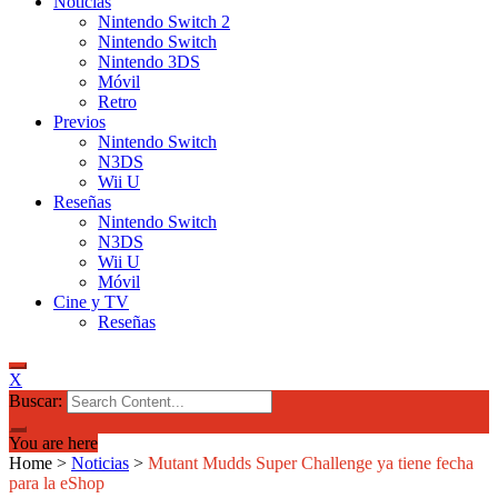
Noticias
Nintendo Switch 2
Nintendo Switch
Nintendo 3DS
Móvil
Retro
Previos
Nintendo Switch
N3DS
Wii U
Reseñas
Nintendo Switch
N3DS
Wii U
Móvil
Cine y TV
Reseñas
X
Buscar:
You are here
Home
>
Noticias
>
Mutant Mudds Super Challenge ya tiene fecha
para la eShop