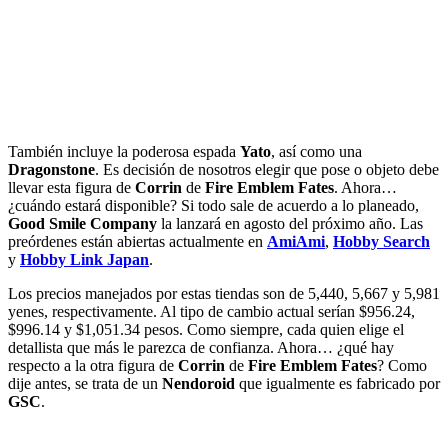
También incluye la poderosa espada
Yato
, así como una
Dragonstone
. Es decisión de nosotros elegir que pose o objeto debe
llevar esta figura de
Corrin
de
Fire Emblem Fates
. Ahora…
¿cuándo estará disponible? Si todo sale de acuerdo a lo planeado,
Good Smile Company
la lanzará en agosto del próximo año. Las
preórdenes están abiertas actualmente en
AmiAmi
,
Hobby Search
y
Hobby Link Japan
.
Los precios manejados por estas tiendas son de 5,440, 5,667 y 5,981
yenes, respectivamente. Al tipo de cambio actual serían $956.24,
$996.14 y $1,051.34 pesos. Como siempre, cada quien elige el
detallista que más le parezca de confianza. Ahora… ¿qué hay
respecto a la otra figura de
Corrin
de
Fire Emblem Fates
? Como
dije antes, se trata de un
Nendoroid
que igualmente es fabricado por
GSC
.