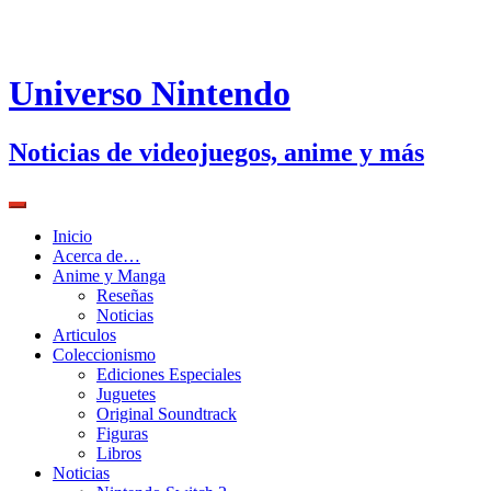
Universo Nintendo
Noticias de videojuegos, anime y más
Inicio
Acerca de…
Anime y Manga
Reseñas
Noticias
Articulos
Coleccionismo
Ediciones Especiales
Juguetes
Original Soundtrack
Figuras
Libros
Noticias