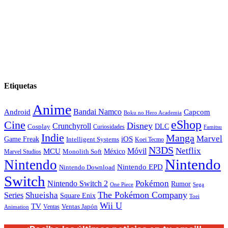
Etiquetas
Anime
Android
Bandai Namco
Capcom
Boku no Hero Academia
eShop
Cine
Disney
Crunchyroll
DLC
Cosplay
Curiosidades
Famitsu
Indie
Manga
Marvel
iOS
Game Freak
Intelligent Systems
Koei Tecmo
N3DS
Netflix
MCU
Móvil
México
Marvel Studios
Monolith Soft
Nintendo
Nintendo
Nintendo EPD
Nintendo Download
Switch
Nintendo Switch 2
Pokémon
Rumor
Sega
One Piece
The Pokémon Company
Shueisha
Series
Square Enix
Toei
Wii U
TV
Ventas
Ventas Japón
Animation