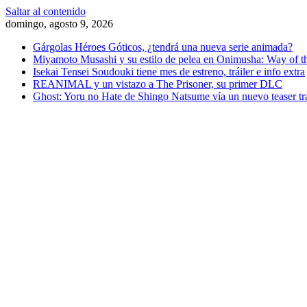
Saltar al contenido
domingo, agosto 9, 2026
Gárgolas Héroes Góticos, ¿tendrá una nueva serie animada?
Miyamoto Musashi y su estilo de pelea en Onimusha: Way of 
Isekai Tensei Soudouki tiene mes de estreno, tráiler e info extra
REANIMAL y un vistazo a The Prisoner, su primer DLC
Ghost: Yoru no Hate de Shingo Natsume vía un nuevo teaser trá