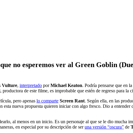
 que no esperemos ver al Green Goblin (Du
s
Vulture
,
interpretado
por
Michael Keaton
. Podría pensarse que en la
l
, productora de este filme, es improbable que estén de regreso para la 
elícula, pero apenas
lo comparte
Screen Rant
. Según ella, en las produ
 esta nueva propuesta quieren iniciar con algo fresco. Dio a entender q
arlo, al menos en un inicio. Es un personaje al que se le dio mucha imp
neras, en especial por su descripción de ser
una versión “oscura”
de
T