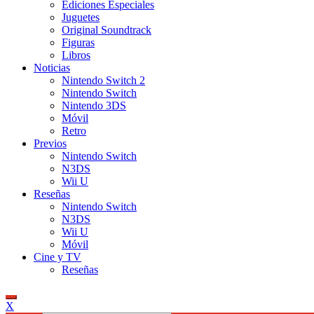
Ediciones Especiales
Juguetes
Original Soundtrack
Figuras
Libros
Noticias
Nintendo Switch 2
Nintendo Switch
Nintendo 3DS
Móvil
Retro
Previos
Nintendo Switch
N3DS
Wii U
Reseñas
Nintendo Switch
N3DS
Wii U
Móvil
Cine y TV
Reseñas
X