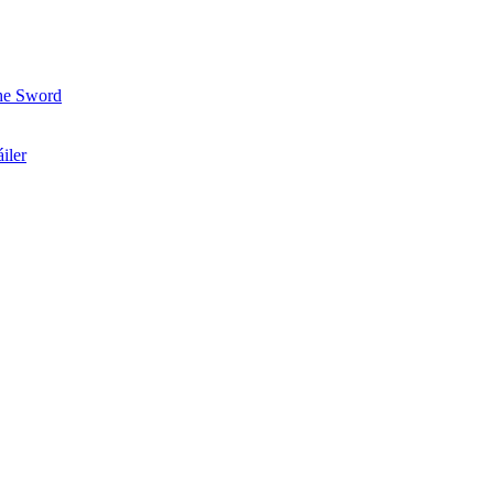
the Sword
iler