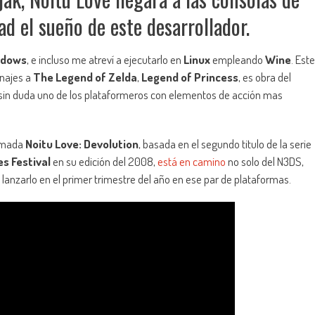
ad el sueño de este desarrollador.
ndows
, e incluso me atreví a ejecutarlo en
Linux
empleando
Wine
. Este
enajes a
The Legend of Zelda
,
Legend of Princess
, es obra del
 sin duda uno de los plataformeros con elementos de acción mas
lamada
Noitu Love: Devolution
, basada en el segundo titulo de la serie
s Festival
en su edición del 2008,
está en camino
no solo del N3DS,
 lanzarlo en el primer trimestre del año en ese par de plataformas.