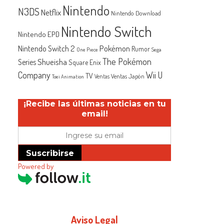
Nintendo
N3DS
Netflix
Nintendo Download
Nintendo Switch
Nintendo EPD
Nintendo Switch 2
Pokémon
Rumor
One Piece
Sega
The Pokémon
Shueisha
Series
Square Enix
Company
Wii U
TV
Ventas Japón
Ventas
Toei Animation
¡Recibe las últimas noticias en tu
email!
Suscribirse
Powered by
Aviso Legal