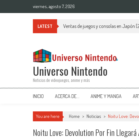
Saltar al contenido
viernes, agosto 7, 2026
Ventas de juegos y consolas en Japón 
LATEST
Universo Nintendo
Noticias de videojuegos, anime y más
INICIO
ACERCA DE…
ANIME Y MANGA
AR
You are here
Home
>
Noticias
>
Noitu Love: Devol
Noitu Love: Devolution Por Fin Llegará