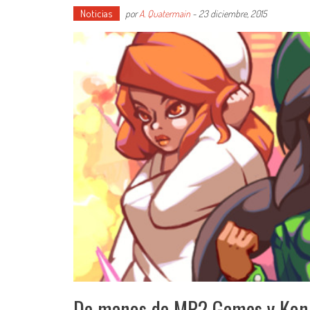
Noticias
por
A. Quatermain
-
23 diciembre, 2015
De manos de MP2 Games y Konjak