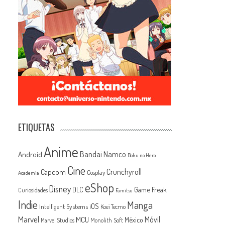
ETIQUETAS
Anime
Android
Bandai Namco
Boku no Hero
Cine
Capcom
Crunchyroll
Cosplay
Academia
eShop
Disney
Game Freak
DLC
Curiosidades
Famitsu
Indie
Manga
iOS
Intelligent Systems
Koei Tecmo
Marvel
MCU
Móvil
México
Monolith Soft
Marvel Studios