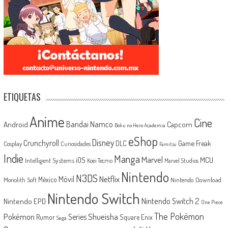
ETIQUETAS
Anime
Cine
Android
Bandai Namco
Capcom
Boku no Hero Academia
eShop
Disney
Crunchyroll
Game Freak
DLC
Cosplay
Curiosidades
Famitsu
Indie
Manga
Marvel
iOS
MCU
Intelligent Systems
Koei Tecmo
Marvel Studios
Nintendo
N3DS
Netflix
Móvil
México
Monolith Soft
Nintendo Download
Nintendo Switch
Nintendo Switch 2
Nintendo EPD
One Piece
The Pokémon
Shueisha
Pokémon
Series
Rumor
Square Enix
Sega