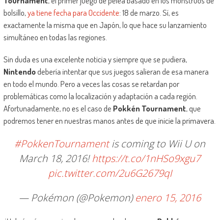
Tournament
, el primer juego de pelea basado en los monstruos de
bolsillo,
ya tiene fecha para Occidente
: 18 de marzo. Sí, es
exactamente la misma que en Japón, lo que hace su lanzamiento
simultáneo en todas las regiones.
Sin duda es una excelente noticia y siempre que se pudiera,
Nintendo
debería intentar que sus juegos salieran de esa manera
en todo el mundo. Pero a veces las cosas se retardan por
problemáticas como la localización y adaptación a cada región.
Afortunadamente, no es el caso de
Pokkén Tournament
, que
podremos tener en nuestras manos antes de que inicie la primavera.
#PokkenTournament
is coming to Wii U on
March 18, 2016!
https://t.co/1nHSo9xgu7
pic.twitter.com/2u6G2679qI
— Pokémon (@Pokemon)
enero 15, 2016