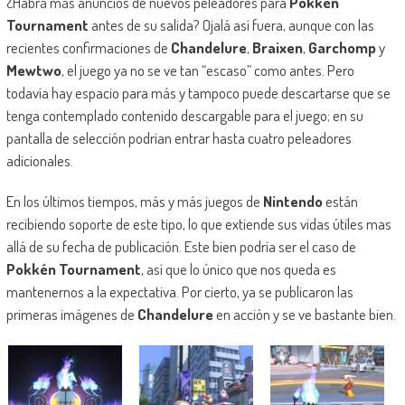
¿Habrá más anuncios de nuevos peleadores para
Pokkén
Tournament
antes de su salida? Ojalá así fuera, aunque con las
recientes confirmaciones de
Chandelure
,
Braixen
,
Garchomp
y
Mewtwo
, el juego ya no se ve tan “escaso” como antes. Pero
todavía hay espacio para más y tampoco puede descartarse que se
tenga contemplado contenido descargable para el juego; en su
pantalla de selección podrían entrar hasta cuatro peleadores
adicionales.
En los últimos tiempos, más y más juegos de
Nintendo
están
recibiendo soporte de este tipo, lo que extiende sus vidas útiles mas
allá de su fecha de publicación. Este bien podría ser el caso de
Pokkén Tournament
, así que lo único que nos queda es
mantenernos a la expectativa. Por cierto, ya se publicaron las
primeras imágenes de
Chandelure
en acción y se ve bastante bien.