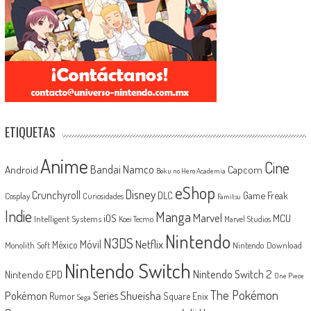
ETIQUETAS
Anime
Cine
Android
Bandai Namco
Capcom
Boku no Hero Academia
eShop
Disney
Crunchyroll
Game Freak
DLC
Cosplay
Curiosidades
Famitsu
Indie
Manga
Marvel
iOS
MCU
Intelligent Systems
Koei Tecmo
Marvel Studios
Nintendo
N3DS
Netflix
Móvil
México
Monolith Soft
Nintendo Download
Nintendo Switch
Nintendo Switch 2
Nintendo EPD
One Piece
The Pokémon
Shueisha
Pokémon
Series
Rumor
Square Enix
Sega