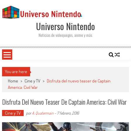
Saltar al contenido
Universo Nintendo
Noticias de videojuegos, anime y más
You are here
Home
>
Cine y TV
>
Disfruta del nuevo teaser de Captain
America: Civil War
Disfruta Del Nuevo Teaser De Captain America: Civil War
Cine y TV
por
A. Quatermain
-
7 febrero, 2016