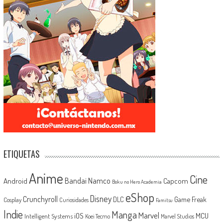
ETIQUETAS
Anime
Cine
Android
Bandai Namco
Capcom
Boku no Hero Academia
eShop
Disney
Crunchyroll
Game Freak
DLC
Cosplay
Curiosidades
Famitsu
Indie
Manga
Marvel
iOS
MCU
Intelligent Systems
Koei Tecmo
Marvel Studios