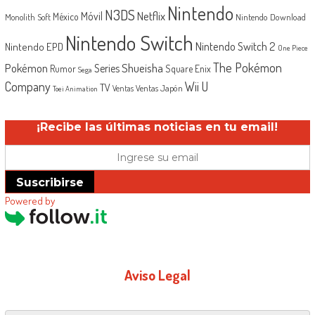
Nintendo
N3DS
Netflix
Móvil
México
Monolith Soft
Nintendo Download
Nintendo Switch
Nintendo Switch 2
Nintendo EPD
One Piece
The Pokémon
Shueisha
Pokémon
Series
Rumor
Square Enix
Sega
Company
Wii U
TV
Ventas Japón
Ventas
Toei Animation
¡Recibe las últimas noticias en tu email!
Suscribirse
Powered by
Aviso Legal