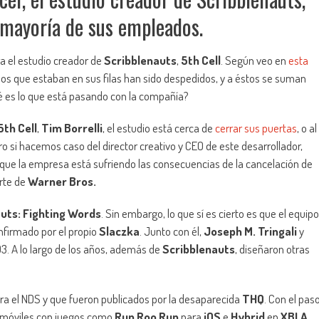
a mayoría de sus empleados.
a el estudio creador de
Scribblenauts
,
5th Cell
. Según veo en
esta
os que estaban en sus filas han sido despedidos, y a éstos se suman
é es lo que está pasando con la compañía?
5th Cell
,
Tim Borrelli
, el estudio está cerca de
cerrar sus puertas
, o al
ro si hacemos caso del director creativo y CEO de este desarrollador,
s que la empresa está sufriendo las consecuencias de la cancelación de
arte de
Warner Bros.
uts: Fighting Words
. Sin embargo, lo que sí es cierto es que el equipo
nfirmado por el propio
Slaczka
. Junto con él,
Joseph M. Tringali
y
3. A lo largo de los años, además de
Scribblenauts
, diseñaron otras
ra el NDS y que fueron publicados por la desaparecida
THQ
. Con el pas
n móviles con juegos como
Run Roo Run
para
iOS
e
Hybrid
en
XBLA
.