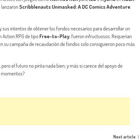
13 lanzaron
Scribblenauts Unmasked: A DC Comics Adventure
sus intentos de obtener los fondos necesarios para desarrollar un
un Action RPG de tipo
Free-to-Play
, fueron infructuosos. Requerían
ro en su campaña de recaudación de fondos solo consiguieron poco más
, pero el futuro no pinta nada bien, y más si carece del apoyo de
os momentos?
Next article