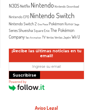
Nintendo
N3DS
Netflix
Nintendo Download
Nintendo Switch
Nintendo EPD
Nintendo Switch 2
Pokémon
Rumor
One Piece
Sega
The Pokémon
Shueisha
Series
Square Enix
Company
Wii U
TV
Ventas Japón
Ventas
Toei Animation
¡Recibe las últimas noticias en tu
email!
Suscribirse
Powered by
Aviso Legal