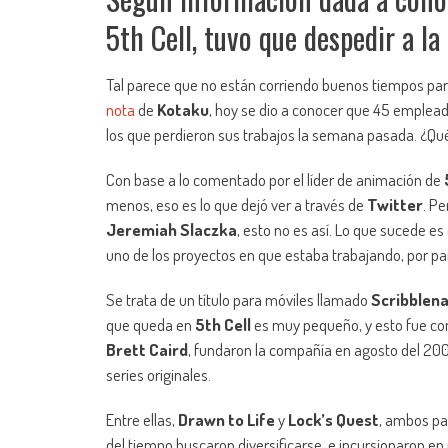
5th Cell, tuvo que despedir a l
Tal parece que no están corriendo buenos tiempos par
nota
de
Kotaku
, hoy se dio a conocer que 45 emplead
los que perdieron sus trabajos la semana pasada. ¿Qu
Con base a lo comentado por el líder de animación de
menos, eso es lo que dejó ver a través de
Twitter
. Pe
Jeremiah Slaczka
, esto no es así. Lo que sucede e
uno de los proyectos en que estaba trabajando, por p
Se trata de un título para móviles llamado
Scribblena
que queda en
5th Cell
es muy pequeño, y esto fue co
Brett Caird
, fundaron la compañía en agosto del 200
series originales.
Entre ellas,
Drawn to Life
y
Lock’s Quest
, ambos pa
del tiempo buscaron diversificarse, e incursionaron e