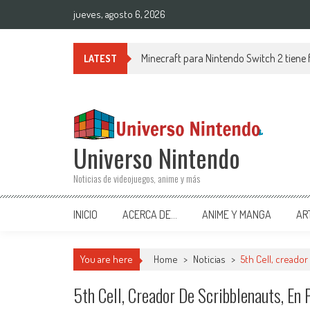
Saltar al contenido
jueves, agosto 6, 2026
Minecraft para Nintendo Switch 2 tiene
LATEST
Universo Nintendo
Noticias de videojuegos, anime y más
INICIO
ACERCA DE…
ANIME Y MANGA
AR
You are here
Home
>
Noticias
>
5th Cell, creado
5th Cell, Creador De Scribblenauts, En