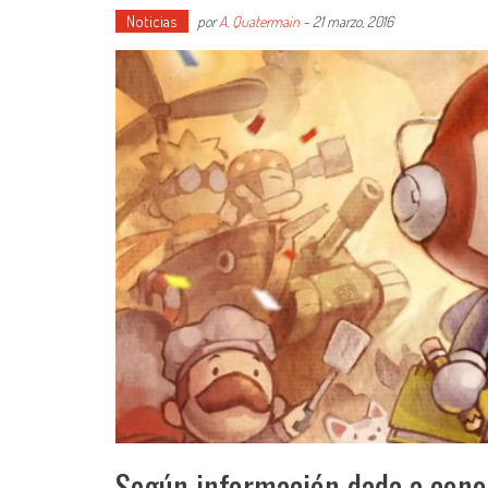
Noticias
por
A. Quatermain
-
21 marzo, 2016
Según información dada a conoce