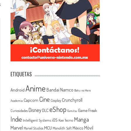
s
ETIQUETAS
Anime
Android
Bandai Namco
Boku no Hero
Cine
Capcom
Crunchyroll
Cosplay
Academia
eShop
Disney
Game Freak
DLC
Curiosidades
Famitsu
Indie
Manga
iOS
Intelligent Systems
Koei Tecmo
Marvel
MCU
Móvil
México
Monolith Soft
Marvel Studios