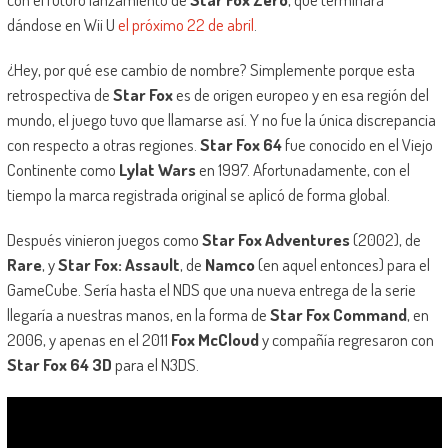
dándose en Wii U
el próximo 22 de abril
.
¿Hey, por qué ese cambio de nombre? Simplemente porque esta
retrospectiva de
Star Fox
es de origen europeo y en esa región del
mundo, el juego tuvo que llamarse así. Y no fue la única discrepancia
con respecto a otras regiones.
Star Fox 64
fue conocido en el Viejo
Continente como
Lylat Wars
en 1997. Afortunadamente, con el
tiempo la marca registrada original se aplicó de forma global.
Después vinieron juegos como
Star Fox Adventures
(2002), de
Rare
, y
Star Fox: Assault
, de
Namco
(en aquel entonces) para el
GameCube. Sería hasta el NDS que una nueva entrega de la serie
llegaría a nuestras manos, en la forma de
Star Fox Command
, en
2006, y apenas en el 2011
Fox McCloud
y compañía regresaron con
Star Fox 64 3D
para el N3DS.