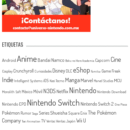
ETIQUETAS
Anime
Cine
Android
Bandai Namco
Capcom
Boku no Hero Academia
eShop
Disney
Crunchyroll
Game Freak
DLC
Cosplay
Curiosidades
Famitsu
Indie
Manga
Marvel
iOS
MCU
Intelligent Systems
Koei Tecmo
Marvel Studios
Nintendo
N3DS
Netflix
Móvil
México
Monolith Soft
Nintendo Download
Nintendo Switch
Nintendo Switch 2
Nintendo EPD
One Piece
The Pokémon
Shueisha
Pokémon
Series
Rumor
Square Enix
Sega
Company
Wii U
TV
Ventas Japón
Ventas
Toei Animation